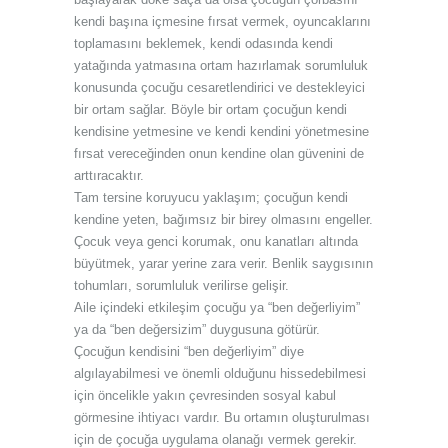
kendi başına içmesine fırsat vermek, oyuncaklarını
toplamasını beklemek, kendi odasında kendi
yatağında yatmasına ortam hazırlamak sorumluluk
konusunda çocuğu cesaretlendirici ve destekleyici
bir ortam sağlar. Böyle bir ortam çocuğun kendi
kendisine yetmesine ve kendi kendini yönetmesine
fırsat vereceğinden onun kendine olan güvenini de
arttıracaktır.
Tam tersine koruyucu yaklaşım; çocuğun kendi
kendine yeten, bağımsız bir birey olmasını engeller.
Çocuk veya genci korumak, onu kanatları altında
büyütmek, yarar yerine zara verir. Benlik saygısının
tohumları, sorumluluk verilirse gelişir.
Aile içindeki etkileşim çocuğu ya “ben değerliyim”
ya da “ben değersizim” duygusuna götürür.
Çocuğun kendisini “ben değerliyim” diye
algılayabilmesi ve önemli olduğunu hissedebilmesi
için öncelikle yakın çevresinden sosyal kabul
görmesine ihtiyacı vardır. Bu ortamın oluşturulması
için de çocuğa uygulama olanağı vermek gerekir.