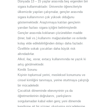
Dünyada 13 – 15 yaşlar arasında beş ergenden biri
sigara kullanmaktadır. Üniversite öğrencileriyle
ülkemizde yapılan çalışmalar, gençler arasında
sigara kullanımının çok yüksek olduğunu
göstermektedir. Araştırmaya katılan gençlerin
yarıdan fazlası sigara içtiğini belirtmişlerdir.
Gençler arasında koklanan çözünebilen madde
(tiner, bali vs.) kullanımı mağazalardan ve evlerde
kolay elde edilebilirliğinden dolayı daha fazladır.
Özellikle sokak çocukları daha büyük risk
altındadırlar.
Alkol, ilaç, esrar, extacy kullanımında ne yazık ki
artış görülmektedir.
Kimlik Sorunu
Kişinin toplumsal yerini, mesleksel konumunu ve
cinsel kimliğini tanımaya, yerine oturtmaya çalıştığı
bir mücadeledir.
Çocukluk döneminde ebeveyninin ya da
öğretmenlerinin doğrularını, yanlışlarını
sorgulamadan kabul eden genç yeni dönemde
kendisine ait bir süzgeç oluşturma mücadelesine