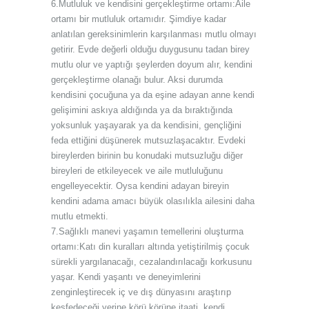
6.Mutluluk ve kendisini gerçekleştirme ortamı:Aile
ortamı bir mutluluk ortamıdır. Şimdiye kadar
anlatılan gereksinimlerin karşılanması mutlu olmayı
getirir. Evde değerli olduğu duygusunu tadan birey
mutlu olur ve yaptığı şeylerden doyum alır, kendini
gerçekleştirme olanağı bulur. Aksi durumda
kendisini çocuğuna ya da eşine adayan anne kendi
gelişimini askıya aldığında ya da bıraktığında
yoksunluk yaşayarak ya da kendisini, gençliğini
feda ettiğini düşünerek mutsuzlaşacaktır. Evdeki
bireylerden birinin bu konudaki mutsuzluğu diğer
bireyleri de etkileyecek ve aile mutluluğunu
engelleyecektir. Oysa kendini adayan bireyin
kendini adama amacı büyük olasılıkla ailesini daha
mutlu etmekti.
7.Sağlıklı manevi yaşamın temellerini oluşturma
ortamı:Katı din kuralları altında yetiştirilmiş çocuk
sürekli yargılanacağı, cezalandırılacağı korkusunu
yaşar. Kendi yaşantı ve deneyimlerini
zenginleştirecek iç ve dış dünyasını araştırıp
keşfedeceği yerine körü körüne itaati, kendi