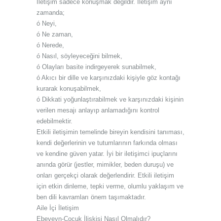
İletişim sadece konuşmak değildir. İletişim aynı
zamanda;
ó Neyi,
ó Ne zaman,
ó Nerede,
ó Nasıl, söyleyeceğini bilmek,
ó Olayları basite indirgeyerek sunabilmek,
ó Akıcı bir dille ve karşınızdaki kişiyle göz kontağı
kurarak konuşabilmek,
ó Dikkati yoğunlaştırabilmek ve karşınızdaki kişinin
verilen mesajı anlayıp anlamadığını kontrol
edebilmektir.
Etkili iletişimin temelinde bireyin kendisini tanıması,
kendi değerlerinin ve tutumlarının farkında olması
ve kendine güven yatar. İyi bir iletişimci ipuçlarını
anında görür (jestler, mimikler, beden duruşu) ve
onları gerçekçi olarak değerlendirir. Etkili iletişim
için etkin dinleme, tepki verme, olumlu yaklaşım ve
ben dili kavramları önem taşımaktadır.
Aile İçi İletişim
Ebeveyn-Çocuk İlişkisi Nasıl Olmalıdır?