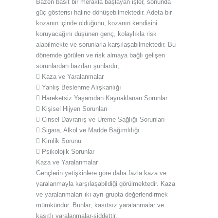
Bazen basit bir merakla başlayan işler, sonunda
güç gösterisi haline dönüşebilmektedir. Adeta bir
kozanın içinde olduğunu, kozanın kendisini
koruyacağını düşünen genç, kolaylıkla risk
alabilmekte ve sorunlarla karşılaşabilmektedir. Bu
dönemde görülen ve risk almaya bağlı gelişen
sorunlardan bazıları şunlardır;
 Kaza ve Yaralanmalar
 Yanlış Beslenme Alışkanlığı
 Hareketsiz Yaşamdan Kaynaklanan Sorunlar
 Kişisel Hijyen Sorunları
 Cinsel Davranış ve Üreme Sağlığı Sorunları
 Sigara, Alkol ve Madde Bağımlılığı
 Kimlik Sorunu
 Psikolojik Sorunlar
Kaza ve Yaralanmalar
Gençlerin yetişkinlere göre daha fazla kaza ve
yaralanmayla karşılaşabildiği görülmektedir. Kaza
ve yaralanmaları iki ayrı grupta değerlendirmek
mümkündür. Bunlar; kasıtsız yaralanmalar ve
kasıtlı yaralanmalar-şiddettir.