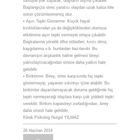
tümüyle yok sayarak, olayların dışına çıkabilir.
Başlangıçta stres yaratıcı olaydan uzak kalsa bile
sorun çözümlenmemiş olur.
• Aşırı Tepki Gösterme: Küçük hayal
kırıklıklarından ya da değişikliklerden olumsuz
etkilenme aşırı tepki vermeyle ortaya çıkabilir.
Başkalarına yönelik öfke nöbetleri, kırıcı olma,
kaygılanma v.b. bunlardan bazılarıdır. Bu
davranışın alışkanlık haline gelmesi bireyi
yalnızlaştıracağından strese daha yatkın hale
gelebilir.
• Biriktirme: Birey, stres karşısında hiç tepki
göstermeyip, yaşanan sıkıntıyı içine atabilir. Bu
birikimler dayanılamayacak duruma geldiğinde hiç
tepki vermeyeceği olaylara karşı çok şiddetli tepki
verebilir. Birikim kapasiteyi zorladığından, birey
daha stresli hale gelebilir.
Klinik Psikolog Nurgül YILMAZ
26 Haziran 2014