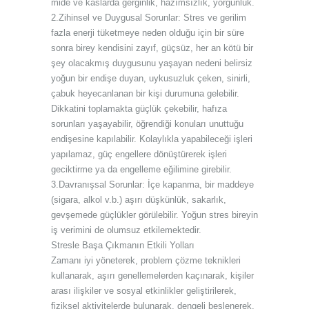
mide ve kaslarda gerginlik, hazımsızlık, yorgunluk.
2.Zihinsel ve Duygusal Sorunlar: Stres ve gerilim
fazla enerji tüketmeye neden olduğu için bir süre
sonra birey kendisini zayıf, güçsüz, her an kötü bir
şey olacakmış duygusunu yaşayan nedeni belirsiz
yoğun bir endişe duyan, uykusuzluk çeken, sinirli,
çabuk heyecanlanan bir kişi durumuna gelebilir.
Dikkatini toplamakta güçlük çekebilir, hafıza
sorunları yaşayabilir, öğrendiği konuları unuttuğu
endişesine kapılabilir. Kolaylıkla yapabileceği işleri
yapılamaz, güç engellere dönüştürerek işleri
geciktirme ya da engelleme eğilimine girebilir.
3.Davranışsal Sorunlar: İçe kapanma, bir maddeye
(sigara, alkol v.b.) aşırı düşkünlük, sakarlık,
gevşemede güçlükler görülebilir. Yoğun stres bireyin
iş verimini de olumsuz etkilemektedir.
Stresle Başa Çıkmanın Etkili Yolları
Zamanı iyi yöneterek, problem çözme teknikleri
kullanarak, aşırı genellemelerden kaçınarak, kişiler
arası ilişkiler ve sosyal etkinlikler geliştirilerek,
fiziksel aktivitelerde bulunarak, dengeli beslenerek,