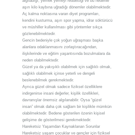
algıladığı, yemek yemeyi reddettiği ve bu nedenle
aşırı kilo kaybına uğradığı dönemler olabilmektedir.
Aç kalma noktasına varan diyet programları,
kendini kusturma, aşırı spor yapma, idrar söktürücü
ve müshiller kullanılması gibi yöntemler sıkça
gözlenebilmektedir.
Gencin bedeniyle çok yoğun uğraşması başka
alanlara odaklanmasını zorlaştıracağından,
ilişkilerinde ve eğitim yaşantısında bozulmalara da
neden olabilmektedir.
Güzel ya da yakışıklı olabilmek için sağlıklı olmak,
sağlıklı olabilmek içinse yeterli ve dengeli
beslenebilmek gerekmektedir.
Ayrıca güzel olmak sadece fiziksel özelliklere
indirgenirse insani değerler, kişilik özellikleri,
davranışlar önemsiz algılanabilir. Oysa “güzel
insan” olmak daha çok sağlam bir kişilikle mümkün
olabilmektedir. Bedene gösterilen özenin kişisel
gelişime de gösterilmesi gerekmektedir.
Hareketsiz Yaşamdan Kaynaklanan Sorunlar
Hareketsiz yaşam çocuklar ve gençler için fiziksel