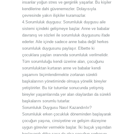
insanlar yoğun stres ve gerginlik yaşarlar. Bu kişiler
kendilerine dahi güvenemezler. Dolayısıyla
çevresinde yakın ilişkiler kuramazlar.
4.Sorumluluk duygusu: Sorumluluk duygusu aile
sistemi içindeki gelişmeye başlar. Anne ve babalar
davranış ve sözleri ile sorumluluk duygusunu ifade
ederler. Aile içinde sadece anne baba değil herkes
sorumluluk duygusunu paylaşır. Elbette ki
çocuklara yaşları oranında sorumluluk verilmelidir.
Tüm sorumluluğu kendi üzerine alan, çocuğunu
sorumluluktan kurtaran anne ve babalar kendi
yaşamını biçimlendirmekte zorlanan sürekli
başkalarının yönetiminde olmaya yönelik bireyler
yetiştirirler. Bu tür tutumlar sonucunda yetişmiş
bireyler yaşamlarında yer alan olaylardan da sürekli
başkalarını sorumlu tutarlar.
Sorumluluk Duygusu Nasıl Kazandırılır?
Sorumluluk erken çocukluk döneminden başlayarak
çocuğun yaşına, cinsiyetine ve gelişim düzeyine
uygun görevler vermekle başlar. İki buçuk yaşından
başlayarak döke saça da olsa çocuğun çorbasını