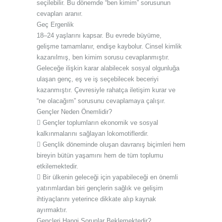
seçilebilir. Bu dönemde “ben kimim” sorusunun
cevapları aranır.
Geç Ergenlik
18–24 yaşlarını kapsar. Bu evrede büyüme,
gelişme tamamlanır, endişe kaybolur. Cinsel kimlik
kazanılmış, ben kimim sorusu cevaplanmıştır.
Geleceğe ilişkin karar alabilecek sosyal olgunluğa
ulaşan genç, eş ve iş seçebilecek beceriyi
kazanmıştır. Çevresiyle rahatça iletişim kurar ve
“ne olacağım” sorusunu cevaplamaya çalışır.
Gençler Neden Önemlidir?
 Gençler toplumların ekonomik ve sosyal
kalkınmalarını sağlayan lokomotiflerdir.
 Gençlik döneminde oluşan davranış biçimleri hem
bireyin bütün yaşamını hem de tüm toplumu
etkilemektedir.
 Bir ülkenin geleceği için yapabileceği en önemli
yatırımlardan biri gençlerin sağlık ve gelişim
ihtiyaçlarını yeterince dikkate alıp kaynak
ayırmaktır.
Gençleri Hangi Sorunlar Beklemektedir?