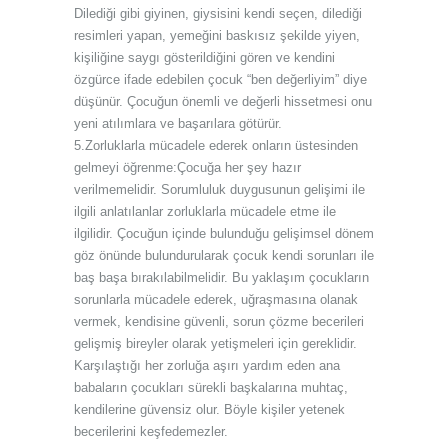
Dilediği gibi giyinen, giysisini kendi seçen, dilediği
resimleri yapan, yemeğini baskısız şekilde yiyen,
kişiliğine saygı gösterildiğini gören ve kendini
özgürce ifade edebilen çocuk “ben değerliyim” diye
düşünür. Çocuğun önemli ve değerli hissetmesi onu
yeni atılımlara ve başarılara götürür.
5.Zorluklarla mücadele ederek onların üstesinden
gelmeyi öğrenme:Çocuğa her şey hazır
verilmemelidir. Sorumluluk duygusunun gelişimi ile
ilgili anlatılanlar zorluklarla mücadele etme ile
ilgilidir. Çocuğun içinde bulunduğu gelişimsel dönem
göz önünde bulundurularak çocuk kendi sorunları ile
baş başa bırakılabilmelidir. Bu yaklaşım çocukların
sorunlarla mücadele ederek, uğraşmasına olanak
vermek, kendisine güvenli, sorun çözme becerileri
gelişmiş bireyler olarak yetişmeleri için gereklidir.
Karşılaştığı her zorluğa aşırı yardım eden ana
babaların çocukları sürekli başkalarına muhtaç,
kendilerine güvensiz olur. Böyle kişiler yetenek
becerilerini keşfedemezler.