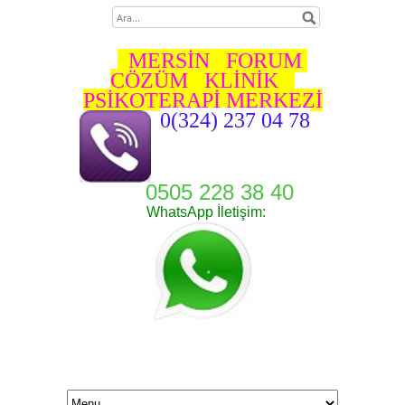
MERSİN FORUM
ÇÖZÜM KLİNİK
PSİKOTERAPİ MERKEZİ
0(324) 237 04 78
0505 228 38 40
WhatsApp İletişim: