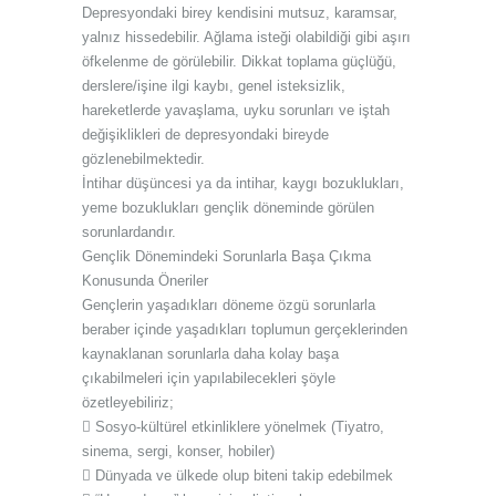
Depresyondaki birey kendisini mutsuz, karamsar,
yalnız hissedebilir. Ağlama isteği olabildiği gibi aşırı
öfkelenme de görülebilir. Dikkat toplama güçlüğü,
derslere/işine ilgi kaybı, genel isteksizlik,
hareketlerde yavaşlama, uyku sorunları ve iştah
değişiklikleri de depresyondaki bireyde
gözlenebilmektedir.
İntihar düşüncesi ya da intihar, kaygı bozuklukları,
yeme bozuklukları gençlik döneminde görülen
sorunlardandır.
Gençlik Dönemindeki Sorunlarla Başa Çıkma
Konusunda Öneriler
Gençlerin yaşadıkları döneme özgü sorunlarla
beraber içinde yaşadıkları toplumun gerçeklerinden
kaynaklanan sorunlarla daha kolay başa
çıkabilmeleri için yapılabilecekleri şöyle
özetleyebiliriz;
 Sosyo-kültürel etkinliklere yönelmek (Tiyatro,
sinema, sergi, konser, hobiler)
 Dünyada ve ülkede olup biteni takip edebilmek