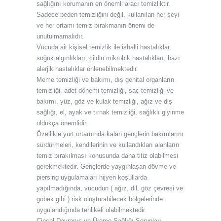
sağlığını korumanın en önemli aracı temizliktir.
Sadece beden temizliğini değil, kullanılan her şeyi
ve her ortamı temiz bırakmanın önemi de
unutulmamalıdır.
Vücuda ait kişisel temizlik ile ishalli hastalıklar,
soğuk algınlıkları, cildin mikrobik hastalıkları, bazı
alerjik hastalıklar önlenebilmektedir.
Meme temizliği ve bakımı, dış genital organların
temizliği, adet dönemi temizliği, saç temizliği ve
bakımı, yüz, göz ve kulak temizliği, ağız ve diş
sağlığı, el, ayak ve tırnak temizliği, sağlıklı giyinme
oldukça önemlidir.
Özellikle yurt ortamında kalan gençlerin bakımlarını
sürdürmeleri, kendilerinin ve kullandıkları alanların
temiz bırakılması konusunda daha titiz olabilmesi
gerekmektedir. Gençlerde yaygınlaşan dövme ve
piersing uygulamaları hijyen koşullarda
yapılmadığında, vücudun ( ağız, dil, göz çevresi ve
göbek gibi ) risk oluşturabilecek bölgelerinde
uygulandığında tehlikeli olabilmektedir.
Cinsel Davranış ve Üreme Sağlığı Sorunları