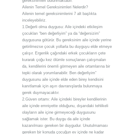
gereksinimleri bulunmaktadır.
Ailenin Temel Gereksinimleri Nelerdir?
Ailenin temel gereksinimlerini 7 alt başlıkta
inceleyebiliriz.
1.Değerli olma duygusu: Aile içindeki etkileşim
çocukları “ben değerliyim” ya da “değersizim”
duygusuna götürür. Bu gereksinim aile içinde yerine
getirilmezse çocuk yollarla bu duyguyu elde etmeye
çalışır. Ergenlik çağındaki erkek çocukların çete
kurarak çoğu kez ölümle sonuçlanan çatışmaları
da, kendilerini önemli görmeyen aile ortamlarına bir
tepki olarak yorumlanabilir. Ben değerliyim”
duygusunu aile içinde elde eden birey kendisini
kanıtlamak için aşırı davranışlarda bulunmaya
gerek duymayacaktır.
2.Güven ortamı: Aile içindeki bireyler kendilerinin
aile içinde emniyette olduğunu, dışarıdaki tehlikeli
olayların aile içine girmeyeceği duygusunu
sağlamak ister. Bu duygu da aile içinde
kazanılması gereken bir duygudur. Unutulmaması
gereken bir konuda çocuğun ev içinde ne kadar