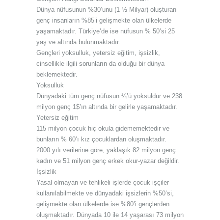
Dünya nüfusunun %30’unu (1 ½ Milyar) oluşturan
genç insanların %85’i gelişmekte olan ülkelerde
yaşamaktadır. Türkiye’de ise nüfusun % 50’si 25
yaş ve altında bulunmaktadır.
Gençleri yoksulluk, yetersiz eğitim, işsizlik,
cinsellikle ilgili sorunların da olduğu bir dünya
beklemektedir.
Yoksulluk
Dünyadaki tüm genç nüfusun ¼’ü yoksuldur ve 238
milyon genç 1$’ın altında bir gelirle yaşamaktadır.
Yetersiz eğitim
115 milyon çocuk hiç okula gidememektedir ve
bunların % 60’ı kız çocuklardan oluşmaktadır.
2000 yılı verilerine göre, yaklaşık 82 milyon genç
kadın ve 51 milyon genç erkek okur-yazar değildir.
İşsizlik
Yasal olmayan ve tehlikeli işlerde çocuk işçiler
kullanılabilmekte ve dünyadaki işsizlerin %50’si,
gelişmekte olan ülkelerde ise %80’i gençlerden
oluşmaktadır. Dünyada 10 ile 14 yaşarası 73 milyon