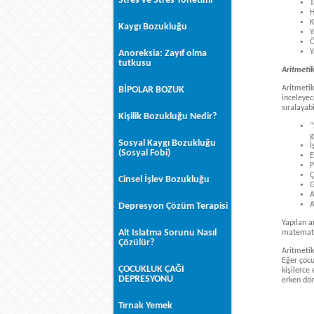
Stres ve Stres Yönetimi
T
H
K
Kaygı Bozukluğu
Y
Ö
Y
Anoreksia: Zayıf olma
tutkusu
Aritmetik
Aritmetik
BİPOLAR BOZUK
inceleyec
sıralayab
Kişilik Bozukluğu Nedir?
“
g
Sosyal Kaygı Bozukluğu
İ
(Sosyal Fobi)
E
P
Ç
Cinsel İşlev Bozukluğu
G
A
A
Depresyon Çözüm Terapisi
Yapılan a
Alt Islatma Sorunu Nasıl
matematik
Çözülür?
Aritmetik
Eğer çocu
ÇOCUKLUK ÇAĞI
kişilerce
DEPRESYONU
erken dön
Tırnak Yemek