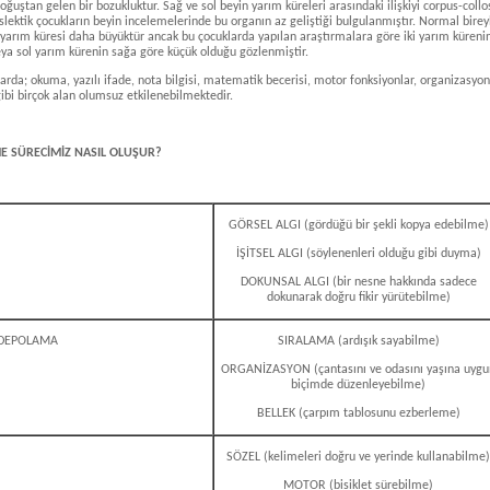
doğuştan gelen bir bozukluktur. Sağ ve sol beyin yarım küreleri arasındaki ilişkiyi corpus-coll
islektik çocukların beyin incelemelerinde bu organın az geliştiği bulgulanmıştır. Normal bire
 yarım küresi daha büyüktür ancak bu çocuklarda yapılan araştırmalara göre iki yarım kürenin
ya sol yarım kürenin sağa göre küçük olduğu gözlenmiştir.
arda; okuma, yazılı ifade, nota bilgisi, matematik becerisi, motor fonksiyonlar, organizasyon
gibi birçok alan olumsuz etkilenebilmektedir.
 SÜRECİMİZ NASIL OLUŞUR?
GÖRSEL ALGI (gördüğü bir şekli kopya edebilme)
İŞİTSEL ALGI (söylenenleri olduğu gibi duyma)
DOKUNSAL ALGI (bir nesne hakkında sadece
dokunarak doğru fikir yürütebilme)
/DEPOLAMA
SIRALAMA (ardışık sayabilme)
ORGANİZASYON (çantasını ve odasını yaşına uygu
biçimde düzenleyebilme)
BELLEK (çarpım tablosunu ezberleme)
SÖZEL (kelimeleri doğru ve yerinde kullanabilme)
MOTOR (bisiklet sürebilme)