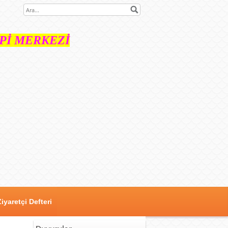
İ MERKEZİ
Ziyaretçi Defteri