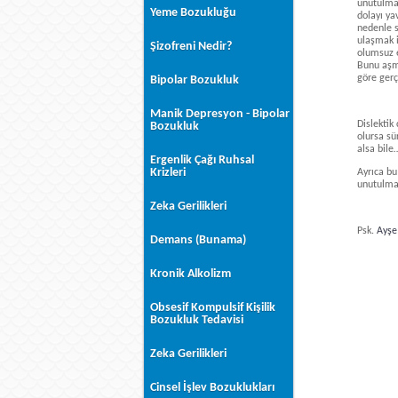
unutulmam
Yeme Bozukluğu
dolayı ya
nedenle s
ulaşmak i
Şizofreni Nedir?
olumsuz e
Bunu aşma
göre gerç
Bipolar Bozukluk
Manik Depresyon - Bipolar
Dislektik
Bozukluk
olursa sü
alsa bile
Ergenlik Çağı Ruhsal
Krizleri
Ayrıca bu
unutulma
Zeka Gerilikleri
Psk.
Ayş
Demans (Bunama)
Kronik Alkolizm
Obsesif Kompulsif Kişilik
Bozukluk Tedavisi
Zeka Gerilikleri
Cinsel İşlev Bozuklukları