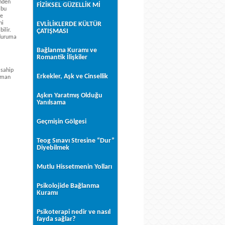
inden
FİZİKSEL GÜZELLİK Mİ
(bu
ye
ni
EVLİLİKLERDE KÜLTÜR
ilir.
ÇATIŞMASI
 duruma
Bağlanma Kuramı ve
Romantik İlişkiler
 sahip
Erkekler, Aşk ve Cinsellik
zaman
Aşkın Yaratmış Olduğu
Yanılsama
Geçmişin Gölgesi
Teog Sınavı Stresine “Dur”
Diyebilmek
Mutlu Hissetmenin Yolları
Psikolojide Bağlanma
Kuramı
Psikoterapi nedir ve nasıl
fayda sağlar?