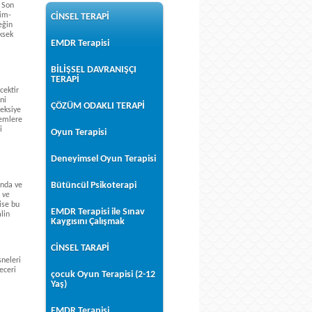
. Son
tim-
CİNSEL TERAPİ
eğin
ksek
EMDR Terapisi
BİLİŞSEL DAVRANIŞÇI
TERAPİ
cektir
ni
ÇÖZÜM ODAKLI TERAPİ
leksiye
nemlere
i
Oyun Terapisi
Deneyimsel Oyun Terapisi
Bütüncül Psikoterapi
ında ve
 ve
ise bu
EMDR Terapisi ile Sınav
lin
Kaygısını Çalışmak
CİNSEL TARAPİ
sneleri
eceri
çocuk Oyun Terapisi (2-12
Yaş)
EMDR Terapisi