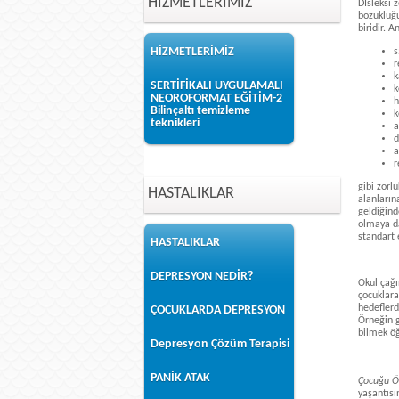
HİZMETLERİMİZ
Dİsleksi z
bozukluğu
biridir. A
HİZMETLERİMİZ
s
r
k
SERTİFİKALI UYGULAMALI
k
NEOROFORMAT EĞİTİM-2
h
Bilinçaltı temizleme
k
teknikleri
a
d
a
r
gibi zorl
HASTALIKLAR
alanların
geldiğind
olmaya da
standart 
HASTALIKLAR
DEPRESYON NEDİR?
Okul çağı
çocuklara
hedeflerd
ÇOCUKLARDA DEPRESYON
Örneğin g
bilmek öğ
Depresyon Çözüm Terapisi
PANİK ATAK
Çocuğu ÖÖ
yaşantısı