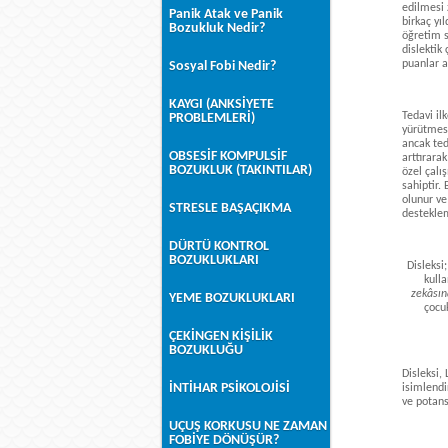
edilmesi 
Panik Atak ve Panik
birkaç yı
Bozukluk Nedir?
öğretim s
dislektik
puanlar a
Sosyal Fobi Nedir?
KAYGI (ANKSİYETE
Tedavi il
PROBLEMLERİ)
yürütmesi
ancak ted
OBSESİF KOMPULSİF
arttırara
BOZUKLUK (TAKINTILAR)
özel çalı
sahiptir.
olunur ve
STRESLE BAŞAÇIKMA
desteklem
DÜRTÜ KONTROL
BOZUKLUKLARI
Disleks
kull
zekâsın
YEME BOZUKLUKLARI
çocu
ÇEKİNGEN KİŞİLİK
BOZUKLUĞU
Disleksi,
İNTİHAR PSİKOLOJİSİ
isimlendi
ve potans
UÇUŞ KORKUSU NE ZAMAN
FOBİYE DÖNÜŞÜR?