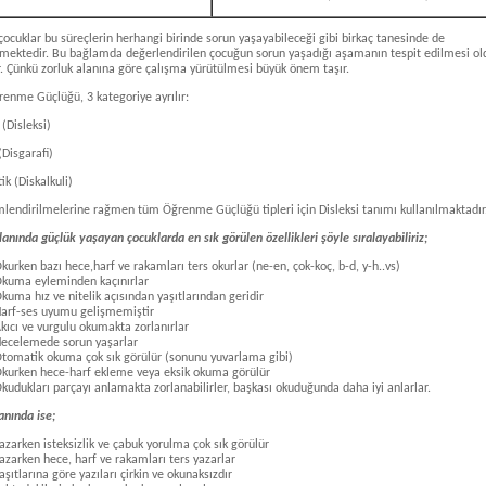
 çocuklar bu süreçlerin herhangi birinde sorun yaşayabileceği gibi birkaç tanesinde de
mektedir. Bu bağlamda değerlendirilen çocuğun sorun yaşadığı aşamanın tespit edilmesi ol
. Çünkü zorluk alanına göre çalışma yürütülmesi büyük önem taşır.
enme Güçlüğü, 3 kategoriye ayrılır:
(Disleksi)
Disgarafi)
ik (Diskalkuli)
imlendirilmelerine rağmen tüm Öğrenme Güçlüğü tipleri için Disleksi tanımı kullanılmaktadır
nında güçlük yaşayan çocuklarda en sık görülen özellikleri şöyle sıralayabiliriz;
kurken bazı hece,harf ve rakamları ters okurlar (ne-en, çok-koç, b-d, y-h..vs)
kuma eyleminden kaçınırlar
kuma hız ve nitelik açısından yaşıtlarından geridir
arf-ses uyumu gelişmemiştir
kıcı ve vurgulu okumakta zorlanırlar
ecelemede sorun yaşarlar
tomatik okuma çok sık görülür (sonunu yuvarlama gibi)
kurken hece-harf ekleme veya eksik okuma görülür
kudukları parçayı anlamakta zorlanabilirler, başkası okuduğunda daha iyi anlarlar.
nında ise;
azarken isteksizlik ve çabuk yorulma çok sık görülür
azarken hece, harf ve rakamları ters yazarlar
aşıtlarına göre yazıları çirkin ve okunaksızdır