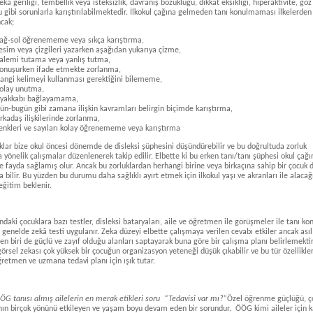
ekâ geriliği, tembellik veya isteksizlik, davranış bozukluğu, dikkat eksikliği, hiperaktivite, göz
 gibi sorunlarla karıştırılabilmektedir. İlkokul çağına gelmeden tanı konulmaması ilkelerden
ncak;
ağ-sol öğrenememe veya sıkça karıştırma,
esim veya çizgileri yazarken aşağıdan yukarıya çizme,
alemi tutama veya yanlış tutma,
onuşurken ifade etmekte zorlanma,
angi kelimeyi kullanması gerektiğini bilememe,
olay unutma,
yakkabı bağlayamama,
ün-bugün gibi zamana ilişkin kavramları belirgin biçimde karıştırma,
rkadaş ilişkilerinde zorlanma,
enkleri ve sayıları kolay öğrenememe veya karıştırma
uklar bize okul öncesi dönemde de disleksi şüphesini düşündürebilir ve bu doğrultuda zorluk
a yönelik çalışmalar düzenlenerek takip edilir. Elbette ki bu erken tanı/tanı şüphesi okul çağı
e fayda sağlamış olur. Ancak bu zorluklardan herhangi birine veya birkaçına sahip bir çocuk d
 bilir. Bu yüzden bu durumu daha sağlıklı ayırt etmek için ilkokul yaşı ve akranları ile alacağ
eğitim beklenir.
ndaki çocuklara bazı testler, disleksi bataryaları, aile ve öğretmen ile görüşmeler ile tanı ko
 genelde zekâ testi uygulanır. Zeka düzeyi elbette çalışmaya verilen cevabı etkiler ancak asıl
en biri de güçlü ve zayıf olduğu alanları saptayarak buna göre bir çalışma planı belirlemektir
örsel zekası çok yüksek bir çocuğun organizasyon yeteneği düşük çıkabilir ve bu tür özellikler
retmen ve uzmana tedavi planı için ışık tutar.
G tanısı almış ailelerin en merak etikleri soru “Tedavisi var mı?”
Özel öğrenme güçlüğü, 
nın birçok yönünü etkileyen ve yaşam boyu devam eden bir sorundur. ÖÖG kimi aileler için 