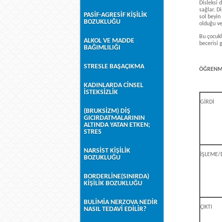
Disleksi 
sağlar. D
PASİF-AGRESİF KİŞİLİK
sol beyin
BOZUKLUĞU
olduğu ve
Bu çocukl
ALKOL VE MADDE
becerisi 
BAĞIMLILIĞI
STRESLE BAŞAÇIKMA
ÖĞRENME
KADINLARDA CİNSEL
İSTEKSİZLİK
GİRDİ
(BRUKSİZM) DİŞ
GICIRDATMALARININ
ALTINDA YATAN ETKEN;
STRES
NARSİST KİŞİLİK
İŞLEME
BOZUKLUĞU
BORDERLİNE(SINIRDA)
KİŞİLİK BOZUKLUĞU
BULİMİA NERZOVA NEDİR
ÇIKTI
NASIL TEDAVİ EDİLİR?