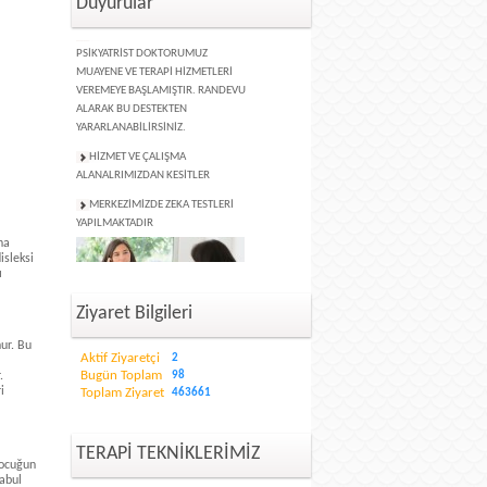
Duyurular
MERKEZİMİZDE UZMAN
PSİKYATRİST DOKTORUMUZ
MUAYENE VE TERAPİ HİZMETLERİ
VEREMEYE BAŞLAMIŞTIR. RANDEVU
ALARAK BU DESTEKTEN
YARARLANABİLİRSİNİZ.
HİZMET VE ÇALIŞMA
ALANALRIMIZDAN KESİTLER
MERKEZİMİZDE ZEKA TESTLERİ
YAPILMAKTADIR
na
isleksi
ı
FORUM ÇÖZÜM KLİNİK
Ziyaret Bilgileri
PSİKOTERAPİ DANIŞMANLIK MERKEZİ
HİZMET VERMEYE BAŞLAMIŞTIR.
nur. Bu
Aktif Ziyaretçi
2
Bugün Toplam
.
98
i
Toplam Ziyaret
463661
TERAPİ TEKNİKLERİMİZ
çocuğun
kabul