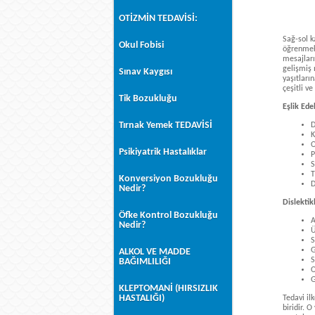
OTİZMİN TEDAVİSİ:
Sağ-sol k
Okul Fobisi
öğrenmek
mesajları
gelişmiş 
Sınav Kaygısı
yaşıtları
çeşitli v
Tik Bozukluğu
Eşlik Ede
Tırnak Yemek TEDAVİSİ
D
K
O
Psikiyatrik Hastalıklar
P
S
T
Konversiyon Bozukluğu
D
Nedir?
Dislektikl
Öfke Kontrol Bozukluğu
A
Nedir?
Ü
S
G
ALKOL VE MADDE
S
BAĞIMLILIĞI
O
G
KLEPTOMANİ (HIRSIZLIK
HASTALIĞI)
Tedavi il
biridir. 