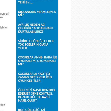
YENİ Biri…
KISKANMAK MI ÖZENMEK
 günleri
Mİ?
yan
AYRILIK NEDEN ACI
lebilen
ÇEKTİRİR? ACIDAN NASIL
KURTULABİLİRİZ?
SİHİRLİ DEĞNEĞE GEREK
YOK SÖZLERİN GÜCÜ
YETER
ÇOCUKLAR ANNE- BABA İLE
UYUMALI MI UYUMAMALI
MI?
ÇOCUKLARLA KALİTELİ
ZAMAN GEÇİRMEK İÇİN
OYUN ÇEŞİTLERİ
ÖFKEMİZİ NASIL KONTROL
EDERİZ? ÖFKE KONTROL
BOZUKLUĞU TEDAVİSİ
NASIL OLUR?
erden
RUH GÜZELLİĞİ Mİ