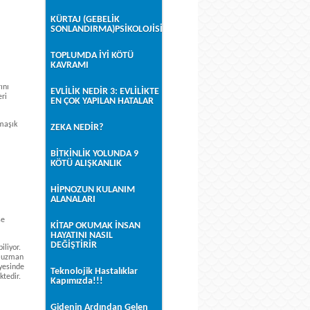
KÜRTAJ (GEBELİK
SONLANDIRMA)PSİKOLOJİSİ
TOPLUMDA İYİ KÖTÜ
KAVRAMI
ını
EVLİLİK NEDİR 3: EVLİLİKTE
eri
EN ÇOK YAPILAN HATALAR
rmaşık
ZEKA NEDİR?
BİTKİNLİK YOLUNDA 9
KÖTÜ ALIŞKANLIK
HİPNOZUN KULANIM
ALANALARI
se
KİTAP OKUMAK İNSAN
HAYATINI NASIL
DEĞİŞTİRİR
iliyor.
a uzman
ayesinde
Teknolojik Hastalıklar
ktedir.
Kapımızda!!!
Gidenin Ardından Gelen