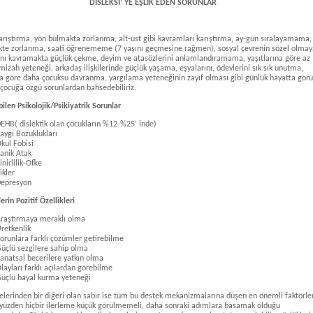
DİSLEKSİ’ YE EŞLİK EDEN SORUNLAR
arıştırma, yön bulmakta zorlanma, alt-üst gibi kavramları karıştırma, ay-gün sıralayamama,
te zorlanma, saati öğrenememe (7 yaşını geçmesine rağmen), sosyal çevrenin sözel olma
nı kavramakta güçlük çekme, deyim ve atasözlerini anlamlandıramama, yaşıtlarına göre az
mizah yeteneği, arkadaş ilişkilerinde güçlük yaşama, eşyalarını, ödevlerini sık sık unutma,
na göre daha çocuksu davranma, yargılama yeteneğinin zayıf olması gibi günlük hayatta görü
e çocuğa özgü sorunlardan bahsedebiliriz.
bilen Psikolojik/Psikiyatrik Sorunlar
EHB( dislektik olan çocukların %12-%25’ inde)
aygı Bozuklukları
kul Fobisi
anik Atak
inirlilik-Öfke
ikler
epresyon
erin Pozitif Özellikleri
raştırmaya meraklı olma
retkenlik
orunlara farklı çözümler getirebilme
üçlü sezgilere sahip olma
anatsal becerilere yatkın olma
layları farklı açılardan görebilme
üçlü hayal kurma yeteneği
kelerinden bir diğeri olan sabır ise tüm bu destek mekanizmalarına düşen en önemli faktörl
O yüzden hiçbir ilerleme küçük görülmemeli, daha sonraki adımlara basamak olduğu