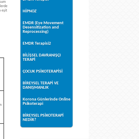
osum
ylerde
 eşit
HİPNOZ
EMDR (Eye Movement
Desensitization and
Reprocessing)
EMDR Terapisi2
BİLİŞSEL DAVRANIŞÇI
TERAPİ
ÇOCUK PSİKOTERAPİSİ
BİREYSEL TERAPİ VE
DANIŞMANLIK
Korona Günlerinde Online
Psikoterapi
n
BİREYSEL PSİKOTERAPİ
NEDİR?