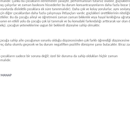
alıdır. Çünkü bu çocukların ilerlemeleri yavaştır, performansları tutarsız olabilir, güçlükler
vaş çalışırlar ve zaman baskısını hissederler bu durum konsantrasyonlarını daha fazla bozar 
ınavlarda dislektik çocuklara ek süre tanınmalıdır). Daha çok ve kolay yorulurlar, aynı seviye
çin diğer çocuklardan daha fazla çalışmaya ihtiyaçları vardır, güçlükleri ürettiklerinin niteliği
tkiler. Bu da çocuğu aileyi ve öğretmeni zaman zaman bıkkınlık veya hayal kırıklığına uğratab
nın en etkili yolu da çocuğu çok iyi tanımak ve bu konudaki farkındalığı arttırarak var olan
ekçi, çocuğun yeteneklerine uygun bir beklenti düzeyine sahip olmaktır.
 çocuğa sahip aile çocuğunun sorunlu olduğu düşüncesinden çok farklı öğrendiği düşüncesine
reç daha olumlu geçecek ve bu durum negatiften pozitife dönüşme şansı bulacaktır. Biraz 
…
 çocukların sadece bir soruna değil; özel bir duruma da sahip oldukları hiçbir zaman
malıdır.
e MANAP