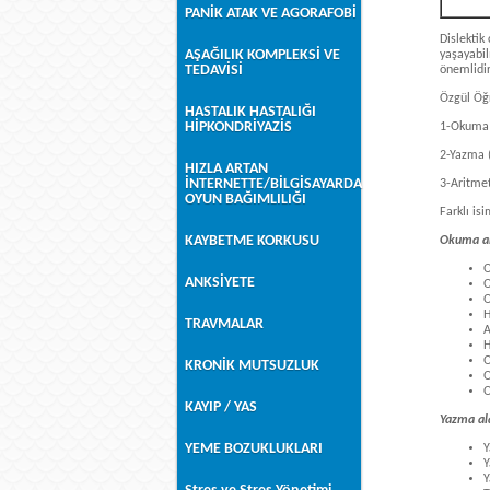
PANİK ATAK VE AGORAFOBİ
Dislektik
AŞAĞILIK KOMPLEKSİ VE
yaşayabil
TEDAVİSİ
önemlidir
Özgül Öğr
HASTALIK HASTALIĞI
HİPKONDRİYAZİS
1-Okuma 
2-Yazma (
HIZLA ARTAN
İNTERNETTE/BİLGİSAYARDA
3-Aritmet
OYUN BAĞIMLILIĞI
Farklı is
KAYBETME KORKUSU
Okuma ala
O
ANKSİYETE
O
O
H
TRAVMALAR
A
H
O
KRONİK MUTSUZLUK
O
O
KAYIP / YAS
Yazma ala
YEME BOZUKLUKLARI
Y
Y
Y