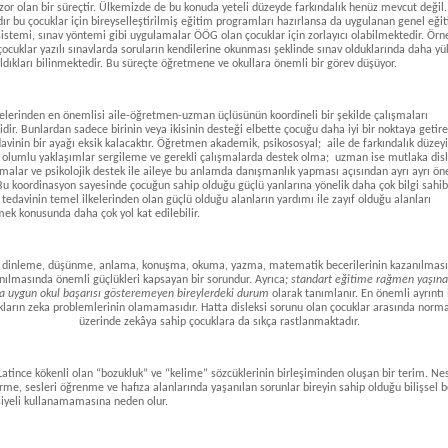
zor olan bir süreçtir. Ülkemizde de bu konuda yeteli düzeyde farkındalık henüz mevcut değil
ldır bu çocuklar için bireyselleştirilmiş eğitim programları hazırlansa da uygulanan genel eği
istemi, sınav yöntemi gibi uygulamalar ÖÖG olan çocuklar için zorlayıcı olabilmektedir. Örn
 çocuklar yazılı sınavlarda soruların kendilerine okunması şeklinde sınav olduklarında daha yü
ldıkları bilinmektedir. Bu süreçte öğretmene ve okullara önemli bir görev düşüyor.
kelerinden en önemlisi aile-öğretmen-uzman üçlüsünün koordineli bir şekilde çalışmaları
dir. Bunlardan sadece birinin veya ikisinin desteği elbette çocuğu daha iyi bir noktaya getire
avinin bir ayağı eksik kalacaktır. Öğretmen akademik, psikososyal; aile de farkındalık düzeyi
k olumlu yaklaşımlar sergileme ve gerekli çalışmalarda destek olma; uzman ise mutlaka dis
şmalar ve psikolojik destek ile aileye bu anlamda danışmanlık yapması açısından ayrı ayrı ö
 Bu koordinasyon sayesinde çocuğun sahip olduğu güçlü yanlarına yönelik daha çok bilgi sahib
 tedavinin temel ilkelerinden olan güçlü olduğu alanların yardımı ile zayıf olduğu alanları
ek konusunda daha çok yol kat edilebilir.
i; dinleme, düşünme, anlama, konuşma, okuma, yazma, matematik becerilerinin kazanılmas
anılmasında önemli güçlükleri kapsayan bir sorundur. Ayrıca
; standart eğitime rağmen yaşına
a uygun okul başarısı gösteremeyen bireylerdeki durum
olarak tanımlanır. En önemli ayrıntı 
kların zeka problemlerinin olamamasıdır. Hatta disleksi sorunu olan çocuklar arasında norma
üzerinde zekâya sahip çocuklara da sıkça rastlanmaktadır.
 Latince kökenli olan “bozukluk” ve “kelime” sözcüklerinin birleşiminden oluşan bir terim. Ne
rme, sesleri öğrenme ve hafıza alanlarında yaşanılan sorunlar bireyin sahip olduğu bilişsel b
iyeli kullanamamasına neden olur.