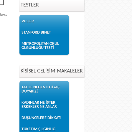
TESTLER
dukça
WISC-R
STANFORD BINET
METROPOLITAN OKUL
OLGUNLUĞU TESTİ
.
KİŞİSEL GELİŞİM-MAKALELER
TATİLE NEDEN İHTİYAÇ
DUYARIZ?
KADINLAR NE İSTER
ERKEKLER NE ANLAR
DÜŞÜNCELERE DİKKAT!
TÜKETİM ÇILGINLIĞI