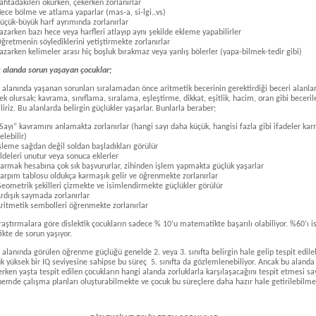
ahtadakileri okurken, çekerken zorlanırlar
ece bölme ve atlama yaparlar (mas-a, si-lgi..vs)
üçük-büyük harf ayrımında zorlanırlar
azarken bazı hece veya harfleri atlayıp aynı şekilde ekleme yapabilirler
ğretmenin söylediklerini yetiştirmekte zorlanırlar
azarken kelimeler arası hiç boşluk bırakmaz veya yanlış bölerler (yapa-bilmek-tedir gibi)
 alanda sorun yaşayan çocuklar;
 alanında yaşanan sorunları sıralamadan önce aritmetik becerinin gerektirdiği beceri alanlar
ek olursak; kavrama, sınıflama, sıralama, eşleştirme, dikkat, eşitlik, hacim, oran gibi beceril
iliriz. Bu alanlarda belirgin güçlükler yaşarlar. Bunlarla beraber;
Sayı” kavramını anlamakta zorlanırlar (hangi sayı daha küçük, hangisi fazla gibi ifadeler ka
elebilir)
şleme sağdan değil soldan başladıkları görülür
ldeleri unutur veya sonuca eklerler
armak hesabına çok sık başvururlar, zihinden işlem yapmakta güçlük yaşarlar
arpım tablosu oldukça karmaşık gelir ve öğrenmekte zorlanırlar
eometrik şekilleri çizmekte ve isimlendirmekte güçlükler görülür
rdışık saymada zorlanırlar
ritmetik sembolleri öğrenmekte zorlanırlar
raştırmalara göre dislektik çocukların sadece % 10’u matematikte başarılı olabiliyor. %60’ı i
te de sorun yaşıyor.
 alanında görülen öğrenme güçlüğü genelde 2. veya 3. sınıfta belirgin hale gelip tespit edileb
k yüksek bir IQ seviyesine sahipse bu süreç 5. sınıfta da gözlemlenebiliyor. Ancak bu aland
 erken yaşta tespit edilen çocukların hangi alanda zorluklarla karşılaşacağını tespit etmesi s
emde çalışma planları oluşturabilmekte ve çocuk bu süreçlere daha hazır hale getirilebilme