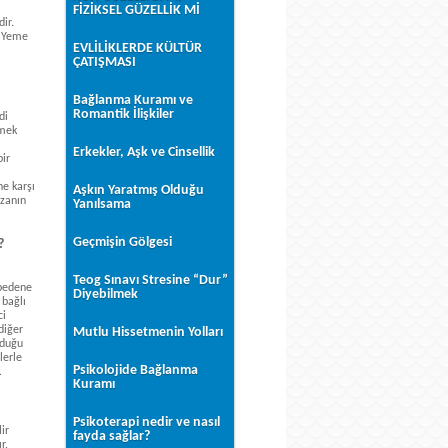
FİZİKSEL GÜZELLİK Mİ
ir.
a Yeme
EVLİLİKLERDE KÜLTÜR
ÇATIŞMASI
Bağlanma Kuramı ve
Romantik İlişkiler
di
tmek
Erkekler, Aşk ve Cinsellik
bir
ne karşı
Aşkın Yaratmış Olduğu
ozanın
Yanılsama
Geçmişin Gölgesi
?
Teog Sınavı Stresine “Dur”
 bedene
Diyebilmek
 bağlı
ci
diğer
Mutlu Hissetmenin Yolları
lduğu
lerle
Psikolojide Bağlanma
.
Kuramı
Psikoterapi nedir ve nasıl
ir
fayda sağlar?
r.