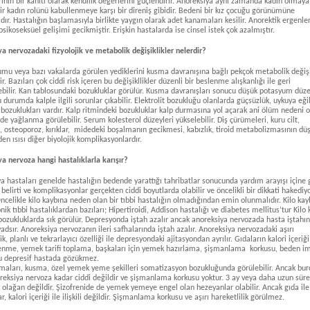
erinin bir kanıtı olarak kendilik değerlerini güçlendirir. Anoreksiya aynı zamanda kadın olmaya
bir kadın rolünü kabullenmeye karşı bir direniş gibidir. Bedeni bir kız çocuğu görünümüne
ır. Hastalığın başlamasıyla birlikte yaygın olarak adet kanamaları kesilir. Anorektik ergenle
sikoseksüel gelişimi gecikmiştir. Erişkin hastalarda ise cinsel istek çok azalmıştır.
a nervozadaki fizyolojik ve metabolik değişiklikler nelerdir?
umu veya bazı vakalarda görülen yediklerini kusma davranışına bağlı pekçok metabolik değişi
r. Bazıları çok ciddi risk içeren bu değişikllikler düzenli bir beslenme alışkanlığı ile geri
bilir. Kan tablosundaki bozukluklar görülür. Kusma davranışları sonucu düşük potasyum düze
Bu durumda kalple ilgili sorunlar çıkabilir. Elektrolit bozukluğu olanlarda güçsüzlük, uykuya eğ
 bozuklukları vardır. Kalp ritmindeki bozukluklar kalp durmasına yol açarak ani ölüm nedeni ol
de yağlanma görülebilir. Serum kolesterol düzeyleri yükselebilir. Diş çürümeleri, kuru cilt,
 osteoporoz, kırıklar, midedeki boşalmanın gecikmesi, kabızlık, tiroid metabolizmasının dü
en ısısı diğer biyolojik komplikasyonlardır.
a nervoza hangi hastalıklarla karışır?
a hastaları genelde hastalığın bedende yarattığı tahribatlar sonucunda yardım arayışı içine g
belirti ve komplikasyonlar gerçekten ciddi boyutlarda olabilir ve öncelikli bir dikkati hakediy
 Öncelikle kilo kaybına neden olan bir tıbbi hastalığın olmadığından emin olunmalıdır. Kilo kay
nik tıbbi hastalıklardan bazıları; Hipertiroidi, Addison hastalığı ve diabetes mellitus’tur Kilo 
bozukluklarda sık görülür. Depresyonda iştah azalır ancak anoreksiya nervozada hasta iştahın
 yadsır. Anoreksiya nervozanın ileri safhalarında iştah azalır. Anoreksiya nervozadaki aşırı
ik, planlı ve tekrarlayıcı özelliği ile depresyondaki ajitasyondan ayrılır. Gıdaların kalori içeriği
ilenme, yemek tarifi toplama, başkaları için yemek hazırlama, şişmanlama korkusu, beden im
u depresif hastada gözükmez.
maları, kusma, özel yemek yeme şekilleri somatizasyon bozukluğunda görülebilir. Ancak bur
reksiya nervoza kadar ciddi değildir ve şişmanlama korkusu yoktur. 3 ay veya daha uzun süre
 olağan değildir. Şizofrenide de yemek yemeye engel olan hezeyanlar olabilir. Ancak gıda ile i
, kalori içeriği ile ilişkili değildir. Şişmanlama korkusu ve aşırı hareketlilik görülmez.