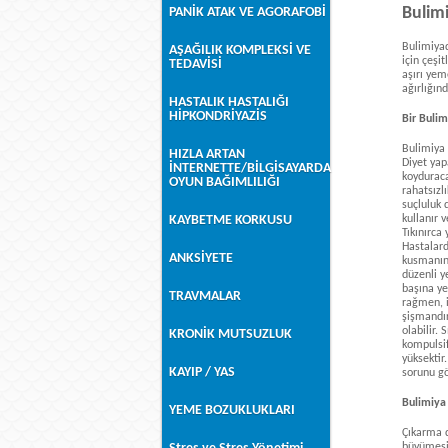
Bulimi
PANİK ATAK VE AGORAFOBİ
Bulimiyad
AŞAĞILIK KOMPLEKSİ VE
için çeşi
TEDAVİSİ
aşırı yem
ağırlığınd
HASTALIK HASTALIĞI
HİPKONDRİYAZİS
Bir Bulim
Bulimiya 
HIZLA ARTAN
Diyet yap
İNTERNETTE/BİLGİSAYARDA
koyduraca
OYUN BAĞIMLILIĞI
rahatsızl
suçluluk 
KAYBETME KORKUSU
kullanır 
Tıkınırca
Hastalard
ANKSİYETE
kusmanın 
düzenli y
başına ye
TRAVMALAR
rağmen, id
şişmandır
olabilir. 
KRONİK MUTSUZLUK
kompulsif
yüksektir
KAYIP / YAS
sorunu gö
Bulimiya 
YEME BOZUKLUKLARI
Çıkarma d
büyümesi,