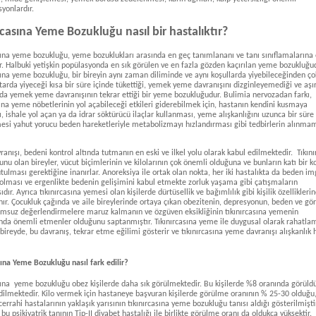
yonlardır.
rcasına Yeme Bozukluğu nasıl bir hastalıktır?
sına yeme bozukluğu, yeme bozuklukları arasında en geç tanımlananı ve tanı sınıflamalarına
ır. Halbuki yetişkin popülasyonda en sık görülen ve en fazla gözden kaçırılan yeme bozukluğu
sına yeme bozukluğu, bir bireyin aynı zaman diliminde ve aynı koşullarda yiyebileceğinden ç
tarda yiyeceği kısa bir süre içinde tükettiği, yemek yeme davranışını dizginleyemediği ve aşır
da yemek yeme davranışının tekrar ettiği bir yeme bozukluğudur. Bulimia nervozadan farkı,
sına yeme nöbetlerinin yol açabileceği etkileri giderebilmek için, hastanın kendini kusmaya
, ishale yol açan ya da idrar söktürücü ilaçlar kullanması, yeme alışkanlığını uzunca bir süre
esi yahut yorucu beden hareketleriyle metabolizmayı hızlandırması gibi tedbirlerin alınmam
anışı, bedeni kontrol altında tutmanın en eski ve ilkel yolu olarak kabul edilmektedir. Tıkını
nu olan bireyler, vücut biçimlerinin ve kilolarının çok önemli olduğuna ve bunların katı bir k
utulması gerektiğine inanırlar. Anoreksiya ile ortak olan nokta, her iki hastalıkta da beden i
lması ve ergenlikte bedenin gelişimini kabul etmekte zorluk yaşama gibi çatışmaların
dır. Ayrıca tıkınırcasına yemesi olan kişilerde dürtüsellik ve bağımlılık gibi kişilik özellikleri
anır. Çocukluk çağında ve aile bireylerinde ortaya çıkan obezitenin, depresyonun, beden ve g
lumsuz değerlendirmelere maruz kalmanın ve özgüven eksikliğinin tıkınırcasına yemenin
da önemli etmenler olduğunu saptanmıştır. Tıkınırcasına yeme ile duygusal olarak rahatla
bireyde, bu davranış, tekrar etme eğilimi gösterir ve tıkınırcasına yeme davranışı alışkanlık 
sına Yeme Bozukluğu nasıl fark edilir?
sına yeme bozukluğu obez kişilerde daha sık görülmektedir. Bu kişilerde %8 oranında görüld
ilmektedir. Kilo vermek için hastaneye başvuran kişilerde görülme oranının % 25-30 olduğu
 cerrahi hastalarının yaklaşık yarısının tıkınırcasına yeme bozukluğu tanısı aldığı gösterilmişti
u psikiyatrik tanının Tip-II diyabet hastalığı ile birlikte görülme oranı da oldukça yüksektir.