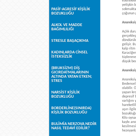
etkinlikl
yetişkin 
PASİF-AGRESİF KİŞİLİK
sokmaktad
BOZUKLUĞU
çoğunun p
Anoreksiy
ALKOL VE MADDE
BAĞIMLILIĞI
Açlık dur
gerçekleşi
döndürüle
STRESLE BAŞAÇIKMA
gelişir. 
kalp ritm
KADINLARDA CİNSEL
Karaciğer
İSTEKSİZLİK
tüylenme,
düşük bed
(BRUKSİZM) DİŞ
Anoreksiy
GICIRDATMALARININ
ALTINDA YATAN ETKEN;
Anoreksiy
STRES
Bedensel 
olabilir.
NARSİST KİŞİLİK
yapan kro
BOZUKLUĞU
depresif 
varlığını
hareketlil
BORDERLİNE(SINIRDA)
aşırı ilg
KİŞİLİK BOZUKLUĞU
bozukluğ
Kilo oyna
kaybı ano
BULİMİA NERZOVA NEDİR
kesilmesi
NASIL TEDAVİ EDİLİR?
hezeyanlar