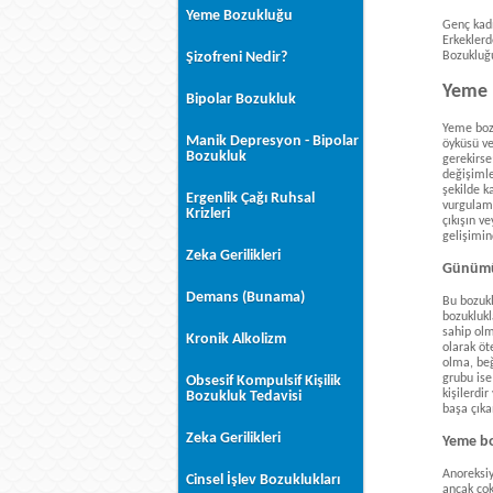
Yeme Bozukluğu
Genç kadı
Erkeklerd
Bozukluğu
Şizofreni Nedir?
Yeme b
Bipolar Bozukluk
Yeme bozu
Manik Depresyon - Bipolar
öyküsü ve
Bozukluk
gerekirse
değişimle
şekilde k
Ergenlik Çağı Ruhsal
vurgulamak
Krizleri
çıkışın v
gelişimin
Zeka Gerilikleri
Günümüz
Demans (Bunama)
Bu bozukl
bozuklukl
sahip olm
Kronik Alkolizm
olarak öt
olma, beğ
grubu ise
Obsesif Kompulsif Kişilik
kişilerdi
Bozukluk Tedavisi
başa çıka
Zeka Gerilikleri
Yeme bo
Anoreksiy
Cinsel İşlev Bozuklukları
ancak çok