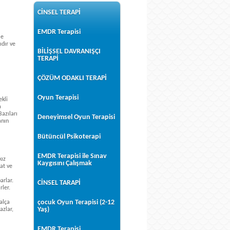
CİNSEL TERAPİ
EMDR Terapisi
me
ıdır ve
BİLİŞSEL DAVRANIŞÇI
TERAPİ
ÇÖZÜM ODAKLI TERAPİ
Oyun Terapisi
ekli
a
azıları
Deneyimsel Oyun Terapisi
anın
Bütüncül Psikoterapi
EMDR Terapisi ile Sınav
kız
Kaygısını Çalışmak
at ve
arlar.
CİNSEL TARAPİ
rler.
çocuk Oyun Terapisi (2-12
alça
Yaş)
azlar,
EMDR Terapisi