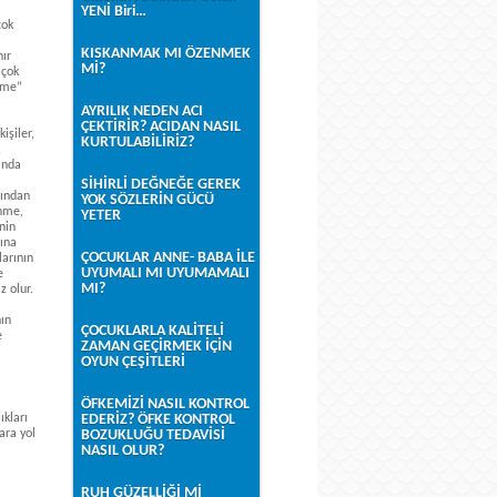
YENİ Biri…
çok
KISKANMAK MI ÖZENMEK
nır
Mİ?
 çok
yeme”
AYRILIK NEDEN ACI
ÇEKTİRİR? ACIDAN NASIL
işiler,
KURTULABİLİRİZ?
,
sında
SİHİRLİ DEĞNEĞE GEREK
rından
YOK SÖZLERİN GÜCÜ
enme,
YETER
inin
sına
ÇOCUKLAR ANNE- BABA İLE
larının
UYUMALI MI UYUMAMALI
e
MI?
z olur.
nın
ÇOCUKLARLA KALİTELİ
e
ZAMAN GEÇİRMEK İÇİN
OYUN ÇEŞİTLERİ
ÖFKEMİZİ NASIL KONTROL
ıkları
EDERİZ? ÖFKE KONTROL
ara yol
BOZUKLUĞU TEDAVİSİ
NASIL OLUR?
RUH GÜZELLİĞİ Mİ