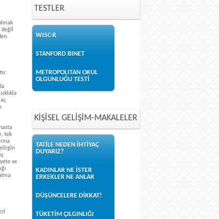
TESTLER
tulmak
 değil
WISC-R
den
STANFORD BINET
METROPOLITAN OKUL
ır.
OLGUNLUĞU TESTİ
da
sıklıkla
laç
r.
KİŞİSEL GELİŞİM-MAKALELER
 hasta
, tek
arına
TATİLE NEDEN İHTİYAÇ
elirgin
DUYARIZ?
ış
iyete ve
ığı
KADINLAR NE İSTER
çalma
ERKEKLER NE ANLAR
DÜŞÜNCELERE DİKKAT!
ezi
TÜKETİM ÇILGINLIĞI