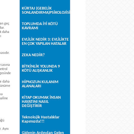
KÜRTAJ (GEBELİK
SONLANDIRMA)PSİKOLOJİSİ
 en geç
TOPLUMDA İYİ KÖTÜ
dur.
KAVRAMI
ok daha
ı
EVLİLİK NEDİR 3: EVLİLİKTE
EN ÇOK YAPILAN HATALAR
asıdır.
ZEKA NEDİR?
rcasına
BİTKİNLİK YOLUNDA 9
ontrol
KÖTÜ ALIŞKANLIK
mgesinde
ne daha
HİPNOZUN KULANIM
örünüme
ALANALARI
ma
KİTAP OKUMAK İNSAN
haline
HAYATINI NASIL
DEĞİŞTİRİR
Teknolojik Hastalıklar
üğü
Kapımızda!!!
,
r. Aynı
Gidenin Ardından Gelen