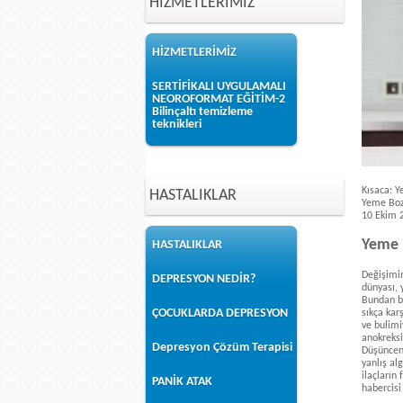
HİZMETLERİMİZ
HİZMETLERİMİZ
SERTİFİKALI UYGULAMALI
NEOROFORMAT EĞİTİM-2
Bilinçaltı temizleme
teknikleri
Kısaca:
Y
HASTALIKLAR
Yeme Boz
10 Ekim 
Yeme 
HASTALIKLAR
Değişimin
DEPRESYON NEDİR?
dünyası, 
Bundan b
ÇOCUKLARDA DEPRESYON
sıkça kar
ve bulimi
anokreksi
Depresyon Çözüm Terapisi
Düşünceni
yanlış al
ilaçların
PANİK ATAK
habercisi