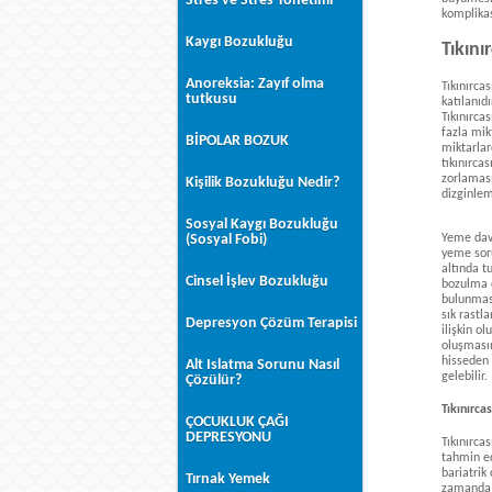
Stres ve Stres Yönetimi
komplikas
Kaygı Bozukluğu
Tıkını
Anoreksia: Zayıf olma
Tıkınırca
tutkusu
katılanıd
Tıkınırca
fazla mik
BİPOLAR BOZUK
miktarlar
tıkınırca
zorlaması
Kişilik Bozukluğu Nedir?
dizginlem
Sosyal Kaygı Bozukluğu
Yeme davr
(Sosyal Fobi)
yeme soru
altında t
Cinsel İşlev Bozukluğu
bozulma o
bulunması
sık rastl
Depresyon Çözüm Terapisi
ilişkin o
oluşmasın
hisseden 
Alt Islatma Sorunu Nasıl
gelebilir.
Çözülür?
Tıkınırca
ÇOCUKLUK ÇAĞI
DEPRESYONU
Tıkınırca
tahmin ed
bariatrik
Tırnak Yemek
zamanda b