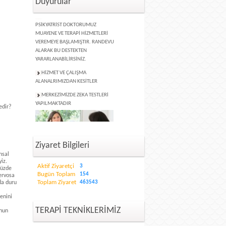
Duyurular
MERKEZİMİZDE UZMAN
PSİKYATRİST DOKTORUMUZ
MUAYENE VE TERAPİ HİZMETLERİ
VEREMEYE BAŞLAMIŞTIR. RANDEVU
ALARAK BU DESTEKTEN
YARARLANABİLİRSİNİZ.
HİZMET VE ÇALIŞMA
ALANALRIMIZDAN KESİTLER
MERKEZİMİZDE ZEKA TESTLERİ
YAPILMAKTADIR
edir?
FORUM ÇÖZÜM KLİNİK
Ziyaret Bilgileri
PSİKOTERAPİ DANIŞMANLIK MERKEZİ
hsal
HİZMET VERMEYE BAŞLAMIŞTIR.
yiz.
Aktif Ziyaretçi
3
müzde
Bugün Toplam
154
ervosa
Toplam Ziyaret
da duru
463543
enini
TERAPİ TEKNİKLERİMİZ
unun