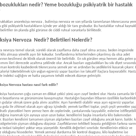
ozuklukları nedir? Yeme bozukluğu psikiyatrik bir hastalık
?
klukları anoreksiya nervoza , bulimiya nervoza ve son yıllarda tanımlanan tıkınırcasına ye
gibi psikiyatrik hastalıkların içinde yer aldığı bir tanı grubudur. Bu hastalıklar ruhsal kaynakl
belirtiler ön planda gibi görünse de ciddi ruhsal sorunlarla birliktedir.
siya Nervoza Nedir? Belirtileri Nelerdir?
a nevroza temel olarak; sürekli olarak zayıflama daha zayıf olma arzusu, beden imgesinde
kilo almaya yönelik aşırı bir kokudur. Sınıflandırma kriterlerinden çıkarılmış da olsa adet
ının kesilmesi de klinik olarak önemli bir belirtidir. En sık görülen veya hemen akla gelen ş
lımını ileri derecede azaltma şeklinde olur. Ancak bazıları uyguladıkları bu sıkı diyet sırasınd
an kontrolü kaybederek tıkınırcasına yemek yer ve ardından bu yediklerini kusarak çıkarır. B
 kaloriyi tüketebilmek için yoğun egzersiz yapar bazıları ise laksatif ilaçlara başvurabilir. Hast
le indeksi sağlığını ve hatta yaşamını tehdit edecek düzeye gelmiştir.
ksiya Nervoza hastası nasıl fark edilir?
ksiya hastasının çoğu zaman en dikkat çekici yönü aşırı zayıf bedeni olur. Hasta zamanla bir 
 boyutlarına ve görünümüne kavuşmuştur. Hastalığın başından itibaren özellikle karbonhidr
 gıdalar olmak üzere gıda alımı azaltılır. Aşırı hareketli olabilir veya aşırı egzersiz yaparlar.
 gıda ile zihinsel olarak aşırı uğraşı içindedir, yemek tarifleri toplar, çeşit çeşit yemekler yap
ratlı yiyecekleri hem yemez hem de ceplerinde, çantalarında taşıyabilir, evlerine istifleyebili
dığına inanmak için aynaya uzun uzun bakar, kendilerini başka insanlarla kilo bakımından
ar. Bazıları kendisini tamamen şişman algılarken bazıları zayıf olduğunu ancak karın, baldır, k
 bölgelerinin şişman olduğunu düşünür. Zayıflıklarının tehlikeli boyuta geldiğinin farkına varm
a tedavi talepleri yoktur veya yüzeyeldir. Kendilik değerleri sınırlıdır. Kendilerinin etkisiz ve
z olduğunu hissederler. Yemek yemeyi durdurma bir kontrol duygusu, kilo kaybetme ise