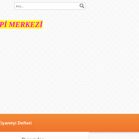
İ MERKEZİ
Ziyaretçi Defteri