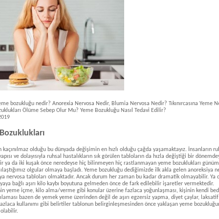
eme bozukluğu nedir? Anorexia Nervosa Nedir, Blumia Nervosa Nedir? Tıkınırcasına Yeme N
uklukları Ölüme Sebep Olur Mu? Yeme Bozukluğu Nasıl Tedavi Edilir?
2019
Bozuklukları
 kaçınılmaz olduğu bu dünyada değişimin en hızlı olduğu çağda yaşamaktayız. İnsanların ru
yapısı ve dolayısıyla ruhsal hastalıkların sık görülen tabloların da hızla değiştiği bir dönemde
ir ya da iki kuşak önce neredeyse hiç bilinmeyen hiç rastlanmayan yeme bozuklukları günü
şılaştığımız olgular olmaya başladı. Yeme bozukluğu dediğimizde ilk akla gelen anoreksiya n
ya nervosa tabloları olmaktadır. Ancak durum her zaman bu kadar dramatik olmayabilir. Ya 
yaya bağlı aşırı kilo kaybı boyutuna gelmeden önce de fark edilebilir işaretler vermektedir.
n yeme içme, kilo alma/verme gibi konular üzerine fazlaca yoğunlaşması, kişinin kendi bed
gılaması bazen de yemek yeme üzerinden değil de aşırı egzersiz yapma, diyet çaylar, laksatif
 fazlaca kullanımı gibi belirtiler tablonun belirginleşmesinden önce yaklaşan yeme bozukluğ
 olabilir.