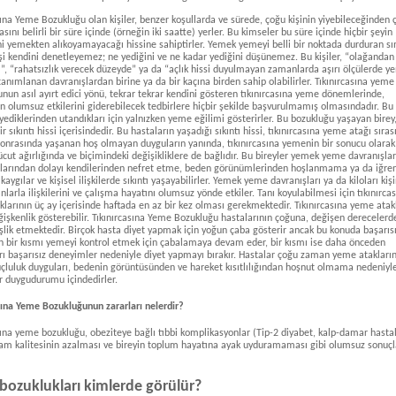
sına Yeme Bozukluğu olan kişiler, benzer koşullarda ve sürede, çoğu kişinin yiyebileceğinden 
sını belirli bir süre içinde (örneğin iki saatte) yerler. Bu kimseler bu süre içinde hiçbir şeyin
ni yemekten alıkoyamayacağı hissine sahiptirler. Yemek yemeyi belli bir noktada durduran sı
işi kendini denetleyemez; ne yediğini ve ne kadar yediğini düşünemez. Bu kişiler, “olağandan
ı”, “rahatsızlık verecek düzeyde” ya da “açlık hissi duyulmayan zamanlarda aşırı ölçülerde 
tanımlanan davranışlardan birine ya da bir kaçına birden sahip olabilirler. Tıkınırcasına yeme
nun asıl ayırt edici yönü, tekrar tekrar kendini gösteren tıkınırcasına yeme dönemlerinde,
n olumsuz etkilerini giderebilecek tedbirlere hiçbir şekilde başvurulmamış olmasındadır. Bu k
yediklerinden utandıkları için yalnızken yeme eğilimi gösterirler. Bu bozukluğu yaşayan birey
ir sıkıntı hissi içerisindedir. Bu hastaların yaşadığı sıkıntı hissi, tıkınırcasına yeme atağı sıra
onrasında yaşanan hoş olmayan duyguların yanında, tıkınırcasına yemenin bir sonucu olarak
ücut ağırlığında ve biçimindeki değişikliklere de bağlıdır. Bu bireyler yemek yeme davranışla
lolarından dolayı kendilerinden nefret etme, beden görünümlerinden hoşlanmama ya da iğr
aygılar ve kişisel ilişkilerde sıkıntı yaşayabilirler. Yemek yeme davranışları ya da kiloları kiş
anlarla ilişkilerini ve çalışma hayatını olumsuz yönde etkiler. Tanı koyulabilmesi için tıkınırca
larının üç ay içerisinde haftada en az bir kez olması gerekmektedir. Tıkınırcasına yeme atak
ğişkenlik gösterebilir. Tıkınırcasına Yeme Bozukluğu hastalarının çoğuna, değişen derecelerd
şlik etmektedir. Birçok hasta diyet yapmak için yoğun çaba gösterir ancak bu konuda başarısı
n bir kısmı yemeyi kontrol etmek için çabalamaya devam eder, bir kısmı ise daha önceden
rı başarısız deneyimler nedeniyle diyet yapmayı bırakır. Hastalar çoğu zaman yeme atakları
uçluluk duyguları, bedenin görüntüsünden ve hareket kısıtlılığından hoşnut olmama nedeniyl
r duygudurumu içindedirler.
sına Yeme Bozukluğunun zararları nelerdir?
sına yeme bozukluğu, obeziteye bağlı tıbbi komplikasyonlar (Tip-2 diyabet, kalp-damar hastal
şam kalitesinin azalması ve bireyin toplum hayatına ayak uyduramaması gibi olumsuz sonuçl
bozuklukları kimlerde görülür?