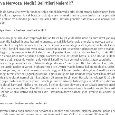
ya Nervoza Nedir? Belirtileri Nelerdir?
a da hasta yine zayıf bir bedene sahip olmak için yediklerini dışarı atmak, kalorisinden kur
tli yollara başvurur. Ancak burada hastalığın seyri yiyecek alımını uzun süre kısıtlama şeklinde
e atakları ve ardından gelen kusmalarla ilerler. Hastalar genelde hafif kilolu veya normal be
adır.
iya Nervoza hastası nasıl fark edilir?
nevroza genellikle diyet yapmayla başlar. Hasta bir yıl ya da daha uzun bir süre diyet yapmışt
arak kilo kaybedilir veya başarılı olunamaz, ancak kilo kaybı, asla anoreksiya nervoza tanısı
k nitelikte değildir. Yemeyi kısıtlama tıkınırcasına yeme atağına yol açabilir, bunlar da karın
ık hissi, kendini kusturma veya sosyal çevrenin baskısı ile sonlanır. Tıkınırcasına yeme atağını 
duygusu, depresyon ve kendini eleştirme takip eder. Bazı hastalar kilo kontrolü için laksatif i
ve tıkınma,uzun süre aç kalma ardışık olarak yinelenir. Az sayıda hasta su atıcı ilaçlar kullanı
 yeme atağı sırasında yenilen gıda yüksek kalorili ve hızlı yemeyi kolaylaştıracak yapıdadır.
a kilo dalgalanmaları sıktır. Tıkınma atağı ortalama 1 saat sürer. Bazı hastaların el sırtında
yol açtığı nedbeler vardır. İştah azaltmak için uyarıcı madde kötüye kullanımı olabilir. Çoğu
emek yemez, normal bir yemek sonunda doygunluk hissetmekte zorluk çeker. Genellikle evde
meği tercih ederler. Çoğunluğu normal ağırlık aralığının üst sınırında veya hafif kilolu olmal
eal kilo olarak normal ağırlık aralığının alt sınırını tercih eder. Hastaların, yaklaşık % 10 u b
. Çoğu hasta için tıkınırca yeme nöbeti gerilim ve sıkıntıyı hafiflettiği için ödüllenmiş davran
Sık olarak karmaşık, kişiler arası sorunlu ilişkiler, dürtüsel davranışlar ve yüksek düzeyde anks
 davranışlar sergilerler. Kendilik kavramları zayıftır ve duygudurum bozuklukları görülme sıkl
. Madde ve alkol kötüye kullanımı sıktır. Hastaların dörtte birinde gıda, giysi ve mücevher 
rülür.
nervozanın bedene zararları nelerdir?
avranışlarına bağlı anoreksiya nervozadaki benzer tıbbi sorunlar, dişlerde aşınma, parotis b
 mide genişlemesi, yemek borusu zedelenmesi, karın ağrıları, kalp yetersizliği önemli