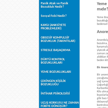
Yeme b
Panik Atak ve Panik
Bozukluk Nedir?
mıdır
Sosyal Fobi Nedir?
Yeme Bozu
bozukluğu 
bedensel 
KAYGI (ANKSİYETE
PROBLEMLERİ)
Anorek
OBSESİF KOMPULSİF
Anoreksiy
BOZUKLUK (TAKINTILAR)
bozulma, 
kanamalar
STRESLE BAŞAÇIKMA
yiyecek a
zaman zam
aldıkları
DÜRTÜ KONTROL
beden kit
BOZUKLUKLARI
Bir Anore
YEME BOZUKLUKLARI
Bir anore
çocuğunun
ÇEKİNGEN KİŞİLİK
yağ içeren
BOZUKLUĞU
Çoğunluğu
Karbonhid
Kilo alma
İNTİHAR PSİKOLOJİSİ
kıyaslarl
gibi bazı
dolayısıyl
UÇUŞ KORKUSU NE ZAMAN
kontrolsü
FOBİYE DÖNÜŞÜR?