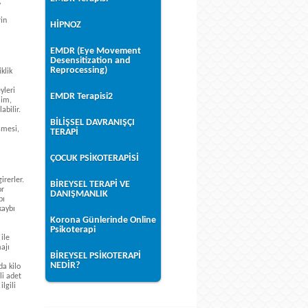
,
rin
HİPNOZ
EMDR (Eye Movement
Desensitization and
Reprocessing)
klik
yleri
EMDR Terapisi2
ilim,
abilir.
BİLİŞSEL DAVRANIŞÇI
şmesi,
TERAPİ
ÇOCUK PSİKOTERAPİSİ
irerler.
BİREYSEL TERAPİ VE
or
DANIŞMANLIK
bı
kaybı
Korona Günlerinde Online
Psikoterapi
 ile
ajı
BİREYSEL PSİKOTERAPİ
NEDİR?
da kilo
li adet
lgili