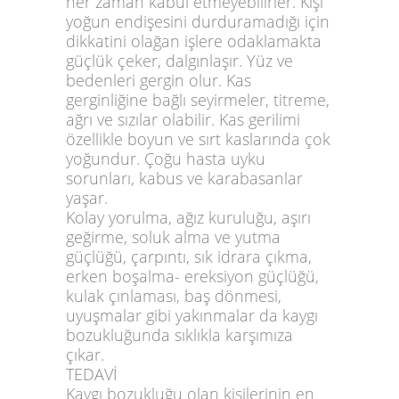
her zaman kabul etmeyebilirler. Kişi
yoğun endişesini durduramadığı için
dikkatini olağan işlere odaklamakta
güçlük çeker, dalgınlaşır. Yüz ve
bedenleri gergin olur. Kas
gerginliğine bağlı seyirmeler, titreme,
ağrı ve sızılar olabilir. Kas gerilimi
özellikle boyun ve sırt kaslarında çok
yoğundur. Çoğu hasta uyku
sorunları, kabus ve karabasanlar
yaşar.
Kolay yorulma, ağız kuruluğu, aşırı
geğirme, soluk alma ve yutma
güçlüğü, çarpıntı, sık idrara çıkma,
erken boşalma- ereksiyon güçlüğü,
kulak çınlaması, baş dönmesi,
uyuşmalar gibi yakınmalar da kaygı
bozukluğunda sıklıkla karşımıza
çıkar.
TEDAVİ
Kaygı bozukluğu olan kişilerinin en