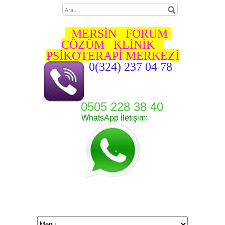
MERSİN FORUM
ÇÖZÜM KLİNİK
PSİKOTERAPİ MERKEZİ
0(324) 237 04 78
0505 228 38 40
WhatsApp İletişim: