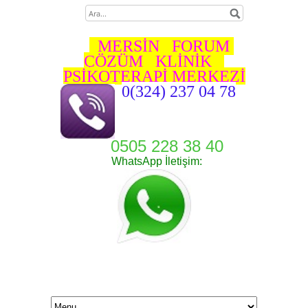
MERSİN FORUM
ÇÖZÜM KLİNİK
PSİKOTERAPİ MERKEZİ
0(324) 237 04 78
0505 228 38 40
WhatsApp İletişim: