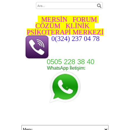
MERSİN FORUM
ÇÖZÜM KLİNİK
PSİKOTERAPİ MERKEZİ
0(324) 237 04 78
0505 228 38 40
WhatsApp İletişim: