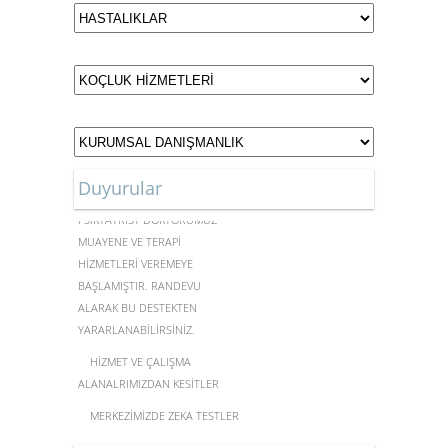
Duyurular
MERKEZİMİZDE UZMAN
PSİKYATRİST DOKTORUMUZ
MUAYENE VE TERAPİ
HİZMETLERİ VEREMEYE
BAŞLAMIŞTIR. RANDEVU
ALARAK BU DESTEKTEN
YARARLANABİLİRSİNİZ.
HİZMET VE ÇALIŞMA
ALANALRIMIZDAN KESİTLER
MERKEZİMİZDE ZEKA TESTLERİ
YAPILMAKTADIR