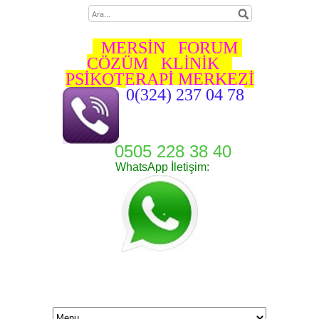
MERSİN FORUM
ÇÖZÜM KLİNİK
PSİKOTERAPİ MERKEZİ
0(324) 237 04 78
0505 228 38 40
WhatsApp İletişim: