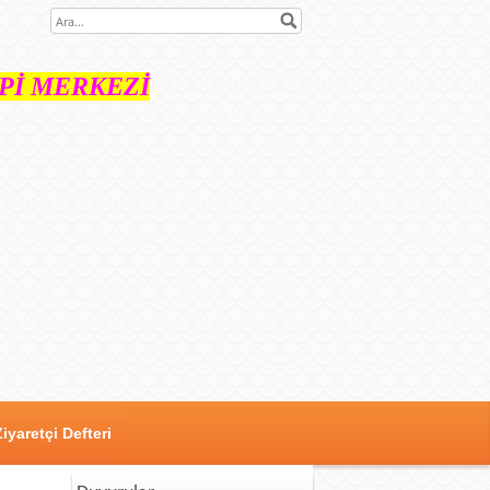
İ MERKEZİ
Ziyaretçi Defteri