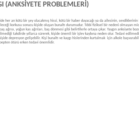
I (ANKSİYETE PROBLEMLERİ)
şide her an kötü bir şey olacakmış hissi, kötü bir haber duyacağı ya da ailesinin, sevdiklerinin
eleceği korkusu sonucu kişide oluşan bunaltı durumudur. Tıbbi fiziksel bir nedeni olmayan m
, baş ağrısı, yoğun kas ağrıları, baş dönmesi gibi belirtilerle ortaya çıkar. Yaygın anksiyete bo
ilmediği takdirde yıllarca sürerek, kişide önemli bir işlev kaybına neden olur. Tedavi edilmedi
kişide depresyon gelişebilir. Kişi bunaltı ve kaygı hislerinden kurtulmak için alkole başvurabili
bepten ötürü erken tedavi önemlidir.