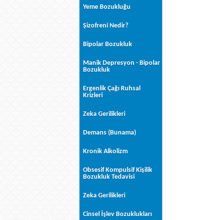
Yeme Bozukluğu
Şizofreni Nedir?
Bipolar Bozukluk
Manik Depresyon - Bipolar
Bozukluk
Ergenlik Çağı Ruhsal
Krizleri
Zeka Gerilikleri
Demans (Bunama)
Kronik Alkolizm
Obsesif Kompulsif Kişilik
Bozukluk Tedavisi
Zeka Gerilikleri
Cinsel İşlev Bozuklukları