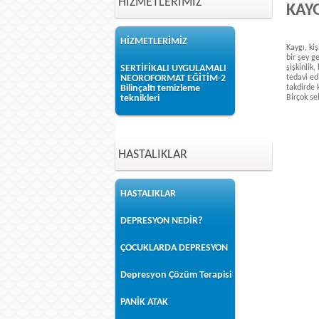
HİZMETLERİMİZ
KAYG
HİZMETLERİMİZ
Kaygı, ki
bir şey g
SERTİFİKALI UYGULAMALI
şişkinlik
NEOROFORMAT EĞİTİM-2
tedavi ed
Bilinçaltı temizleme
takdirde 
teknikleri
Birçok se
HASTALIKLAR
HASTALIKLAR
DEPRESYON NEDİR?
ÇOCUKLARDA DEPRESYON
Depresyon Çözüm Terapisi
PANİK ATAK