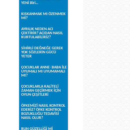
YENİ Biri…
KISKANMAK MI ÖZENMEK
Mİ?
AYRILIK NEDEN ACI
ÇEKTİRİR? ACIDAN NASIL
KURTULABİLİRİZ?
SİHİRLİ DEĞNEĞE GEREK
YOK SÖZLERİN GÜCÜ
YETER
ÇOCUKLAR ANNE- BABA İLE
UYUMALI MI UYUMAMALI
MI?
ÇOCUKLARLA KALİTELİ
ZAMAN GEÇİRMEK İÇİN
OYUN ÇEŞİTLERİ
ÖFKEMİZİ NASIL KONTROL
EDERİZ? ÖFKE KONTROL
BOZUKLUĞU TEDAVİSİ
NASIL OLUR?
RUH GÜZELLİĞİ Mİ