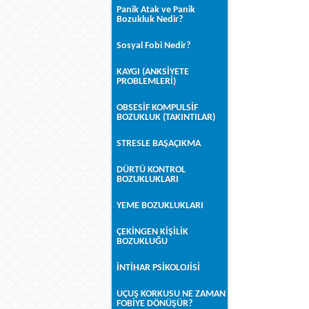
Panik Atak ve Panik
Bozukluk Nedir?
Sosyal Fobi Nedir?
KAYGI (ANKSİYETE
PROBLEMLERİ)
OBSESİF KOMPULSİF
BOZUKLUK (TAKINTILAR)
STRESLE BAŞAÇIKMA
DÜRTÜ KONTROL
BOZUKLUKLARI
YEME BOZUKLUKLARI
ÇEKİNGEN KİŞİLİK
BOZUKLUĞU
İNTİHAR PSİKOLOJİSİ
UÇUŞ KORKUSU NE ZAMAN
FOBİYE DÖNÜŞÜR?