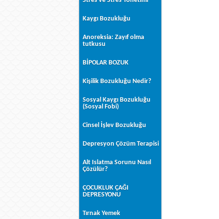
Stres ve Stres Yönetimi
Kaygı Bozukluğu
Anoreksia: Zayıf olma
tutkusu
BİPOLAR BOZUK
Kişilik Bozukluğu Nedir?
Sosyal Kaygı Bozukluğu
(Sosyal Fobi)
Cinsel İşlev Bozukluğu
Depresyon Çözüm Terapisi
Alt Islatma Sorunu Nasıl
Çözülür?
ÇOCUKLUK ÇAĞI
DEPRESYONU
Tırnak Yemek