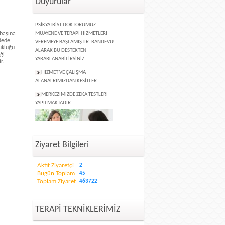
Duyurular
MERKEZİMİZDE UZMAN
PSİKYATRİST DOKTORUMUZ
MUAYENE VE TERAPİ HİZMETLERİ
 başına
VEREMEYE BAŞLAMIŞTIR. RANDEVU
idede
ALARAK BU DESTEKTEN
zukluğu
YARARLANABİLİRSİNİZ.
ği
r.
HİZMET VE ÇALIŞMA
ALANALRIMIZDAN KESİTLER
MERKEZİMİZDE ZEKA TESTLERİ
YAPILMAKTADIR
FORUM ÇÖZÜM KLİNİK
Ziyaret Bilgileri
PSİKOTERAPİ DANIŞMANLIK MERKEZİ
HİZMET VERMEYE BAŞLAMIŞTIR.
Aktif Ziyaretçi
2
Bugün Toplam
45
Toplam Ziyaret
463722
TERAPİ TEKNİKLERİMİZ