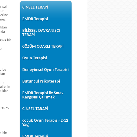
uhsal
CİNSEL TERAPİ
zen
lerine
EMDR Terapisi
emez.
aktan
BİLİŞSEL DAVRANIŞÇI
ında
TERAPİ
aşka bir
ÇÖZÜM ODAKLI TERAPİ
de
Oyun Terapisi
Deneyimsel Oyun Terapisi
da bu
ndan
Bütüncül Psikoterapi
ini
ailenin
cuklar
EMDR Terapisi ile Sınav
Kaygısını Çalışmak
ler, ya
CİNSEL TARAPİ
çocuk Oyun Terapisi (2-12
Yaş)
likle
EMDR Terapisi