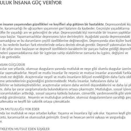
ULUK İNSANA GÜÇ VERİYOR
 insanın yaşamından güzellikleri ve keyifleri alıp götüren bir hastalıktır.
Depresyondaki kiş
 ile, karamsarlığı ile uğraşırken yaşamının geri kalanını da kaybeder. Geçmişte yaşadıklarına
fke ile yaşadığı anı ve geleceğini de yıkar. Depresyondaki kişi normalde bir insanın yaptıklar
a başlar. Yapamamazlıklar depresyonu iyice derinleştirir. Aşağıdaki yazıda depresyondaki 
pamadığına ve bu durumların çeşitli özelliklerine değineceğim. Depresyonda olan kişiler bunl
, bu nedenle bunları fark etmelerinde onlara destek olmak gerekir. Depresif yakınmaları kı
l de yıllar önce başlayan ve depresif özelliklerin karakterin bir parçası haline geldiği depresi
r, neleri yapamadıklarına dair bir içgörüye sahip olabilirlerse zamanla bu içgörü, değişimi ve
 de getirebilir.
İNSAN GÜÇLÜDÜR
cılar son yıllarda, olumsuz duyguların yanında mutluluk ve neşe gibi olumlu duygular üzeri
lar yapmaktadırlar. Neşeli ve mutlu insanlar ile neşesiz ve mutsuz insanlar arasındaki farkla
mek zor değildir. Araştırmalar neşeli ve mutlu insanların bilişsel esnekliğinin daha fazla ol
me yeteneklerinin güçlendiğini göstermektedir. Mutlu insanlar, hafızalarını daha iyi
bilirler ve bütünleştirebilirler, araştırmalar onların daha verimli düşündüklerini ve daha iyi p
ını, daha işe yarar yargılamalarda bulunduklarını ortaya çıkarmıştır. Mutluluğun, sosyal işlevs
 sorumlulukları arttırdığı, sosyal yaşama katkıda bulunan, cömertlik, yardımseverlik gibi yönl
ardığı görülmüştür. Neşenin ve mutluluğun ardından, olumsuz duygulanımların yarattığı gerg
alkmakta ve keyifli bir sakinlik ortaya çıkmaktadır.
ON MUTLULUĞU YOK EDER
da ise mutluluk ve neşe ortadan kalkar. Yaşama ve insanlara ilgi yok olur. Yaşamın keyfi gitm
üntü, karamsarlık ve olumsuzluk gelmiştir. Enerji ve heyecan yerini uykuya ve yorgunluğa
r.
TKİLEYEN MUTSUZ EDEN İLİŞKİLER