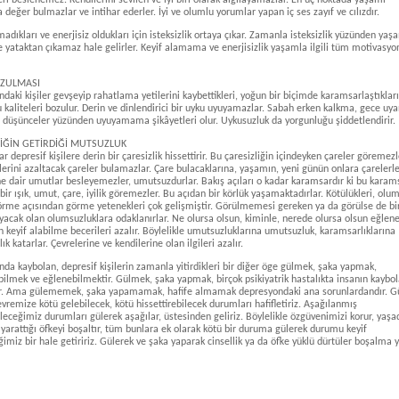
ri beslenemez. Kendilerini sevilen ve iyi biri olarak algılayamazlar. En uç noktada yaşamı
değer bulmazlar ve intihar ederler. İyi ve olumlu yorumlar yapan iç ses zayıf ve cılızdır.
madıkları ve enerjisiz oldukları için isteksizlik ortaya çıkar. Zamanla isteksizlik yüzünden yaş
ve yataktan çıkamaz hale gelirler. Keyif alamama ve enerjisizlik yaşamla ilgili tüm motivasyon
ZULMASI
daki kişiler gevşeyip rahatlama yetilerini kaybettikleri, yoğun bir biçimde karamsarlaştıkları
 kaliteleri bozulur. Derin ve dinlendirici bir uyku uyuyamazlar. Sabah erken kalkma, gece u
düşünceler yüzünden uyuyamama şikâyetleri olur. Uykusuzluk da yorgunluğu şiddetlendirir.
LİĞİN GETİRDİĞİ MUTSUZLUK
r depresif kişilere derin bir çaresizlik hissettirir. Bu çaresizliğin içindeyken çareler göremezl
klerini azaltacak çareler bulamazlar. Çare bulacaklarına, yaşamın, yeni günün onlara çarelerl
e dair umutlar besleyemezler, umutsuzdurlar. Bakış açıları o kadar karamsardır ki bu karams
çbir ışık, umut, çare, iyilik göremezler. Bu açıdan bir körlük yaşamaktadırlar. Kötülükleri, olu
örme açısından görme yetenekleri çok gelişmiştir. Görülmemesi gereken ya da görülse de bi
acak olan olumsuzluklara odaklanırlar. Ne olursa olsun, kiminle, nerede olursa olsun eğlen
keyif alabilme becerileri azalır. Böylelikle umutsuzluklarına umutsuzluk, karamsarlıklarına
k katarlar. Çevrelerine ve kendilerine olan ilgileri azalır.
da kaybolan, depresif kişilerin zamanla yitirdikleri bir diğer öge gülmek, şaka yapmak,
ilmek ve eğlenebilmektir. Gülmek, şaka yapmak, birçok psikiyatrik hastalıkta insanın kaybol
dir. Ama gülememek, şaka yapamamak, hafife almamak depresyondaki ana sorunlardandır. G
evremize kötü gelebilecek, kötü hissettirebilecek durumları hafifletiriz. Aşağılanmış
leceğimiz durumları gülerek aşağılar, üstesinden geliriz. Böylelikle özgüvenimizi korur, yaşa
arattığı öfkeyi boşaltır, tüm bunlara ek olarak kötü bir duruma gülerek durumu keyif
ğimiz bir hale getiririz. Gülerek ve şaka yaparak cinsellik ya da öfke yüklü dürtüler boşalma 