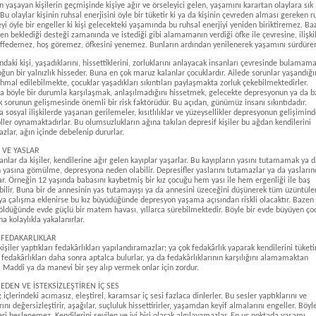
 yaşayan kişilerin geçmişinde kişiye ağır ve örseleyici gelen, yaşamını karartan olaylara sık
. Bu olaylar kişinin ruhsal enerjisini öyle bir tüketir ki ya da kişinin çevreden alması gereken r
i öyle bir engeller ki kişi gelecekteki yaşamında bu ruhsal enerjiyi yeniden biriktiremez. Ba
en beklediği desteği zamanında ve istediği gibi alamamanın verdiği öfke ile çevresine, ilişki
 Affedemez, hoş göremez, öfkesini yenemez. Bunların ardından yenilenerek yaşamını sürdür
daki kişi, yaşadıklarını, hissettiklerini, zorluklarını anlayacak insanları çevresinde bulamam
yoğun bir yalnızlık hisseder. Buna en çok maruz kalanlar çocuklardır. Ailede sorunlar yaşandığ
ihmal edilebilmekte, çocuklar yaşadıkları sıkıntıları paylaşmakta zorluk çekebilmektedirler.
a böyle bir durumla karşılaşmak, anlaşılmadığını hissetmek, gelecekte depresyonun ya da b
ik sorunun gelişmesinde önemli bir risk faktörüdür. Bu açıdan, günümüz insanı sıkıntıdadır.
 sosyal ilişkilerde yaşanan gerilemeler, kısıtlılıklar ve yüzeysellikler depresyonun gelişimin
ller oynamaktadırlar. Bu olumsuzlukların ağına takılan depresif kişiler bu ağdan kendilerini
zlar, ağın içinde debelenip dururlar.
 VE YASLAR
nlar da kişiler, kendilerine ağır gelen kayıplar yaşarlar. Bu kayıpların yasını tutamamak ya 
n yasına gömülme, depresyona neden olabilir. Depresifler yaslarını tutamazlar ya da yasları
r. Örneğin 12 yaşında babasını kaybetmiş bir kız çocuğu hem yası ile hem ergenliği ile baş
lir. Buna bir de annesinin yas tutamayışı ya da annesini üzeceğini düşünerek tüm üzüntüler
a çalışma eklenirse bu kız büyüdüğünde depresyon yaşama açısından riskli olacaktır. Bazen 
 öldüğünde evde güçlü bir matem havası, yıllarca sürebilmektedir. Böyle bir evde büyüyen ço
a kolaylıkla yakalanırlar.
 FEDAKARLIKLAR
kişiler yaptıkları fedakârlıkları yapılandıramazlar; ya çok fedakârlık yaparak kendilerini tüketir
ı fedakârlıkları daha sonra aptalca bulurlar, ya da fedakârlıklarının karşılığını alamamaktan
r. Maddi ya da manevi bir şey alıp vermek onlar için zordur.
DEN VE İSTEKSİZLEŞTİREN İÇ SES
; içlerindeki acımasız, eleştirel, karamsar iç sesi fazlaca dinlerler. Bu sesler yaptıklarını ve
ını değersizleştirir, aşağılar, suçluluk hissettirirler, yaşamdan keyif almalarını engeller. Böyle