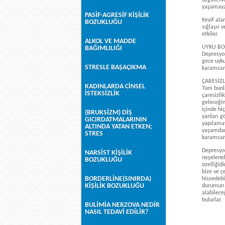
özgüvenle
yaşamaya 
PASİF-AGRESİF KİŞİLİK
Keyif ala
BOZUKLUĞU
sığlaşır 
etkiler.
ALKOL VE MADDE
UYKU BO
BAĞIMLILIĞI
Depresyon
gece uyku
STRESLE BAŞAÇIKMA
karamsar 
ÇARESİZ
KADINLARDA CİNSEL
Tüm bunla
İSTEKSİZLİK
çaresizli
geleceğin
içinde hi
(BRUKSİZM) DİŞ
yanları g
GICIRDATMALARININ
yapılamay
ALTINDA YATAN ETKEN;
yaşamdan 
STRES
karamsarlı
Depresyon
NARSİST KİŞİLİK
neşeleneb
BOZUKLUĞU
özelliği
bize ve ç
BORDERLİNE(SINIRDA)
hissedebi
KİŞİLİK BOZUKLUĞU
durumun y
alabilece
bulurlar.
BULİMİA NERZOVA NEDİR
NASIL TEDAVİ EDİLİR?