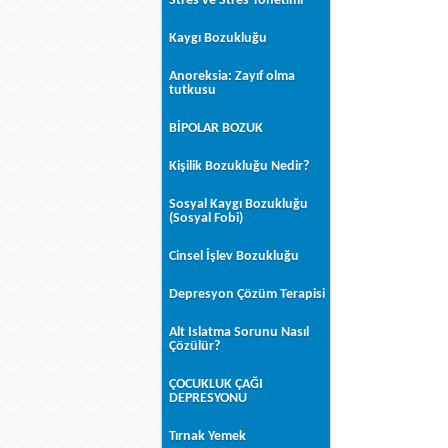
Stres ve Stres Yönetimi
Kaygı Bozukluğu
Anoreksia: Zayıf olma
tutkusu
BİPOLAR BOZUK
Kişilik Bozukluğu Nedir?
Sosyal Kaygı Bozukluğu
(Sosyal Fobi)
Cinsel İşlev Bozukluğu
Depresyon Çözüm Terapisi
Alt Islatma Sorunu Nasıl
Çözülür?
ÇOCUKLUK ÇAĞI
DEPRESYONU
Tırnak Yemek