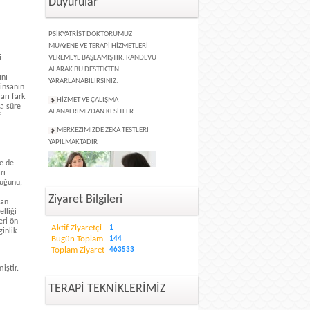
Duyurular
MERKEZİMİZDE UZMAN
PSİKYATRİST DOKTORUMUZ
MUAYENE VE TERAPİ HİZMETLERİ
VEREMEYE BAŞLAMIŞTIR. RANDEVU
i
ALARAK BU DESTEKTEN
YARARLANABİLİRSİNİZ.
ını
insanın
HİZMET VE ÇALIŞMA
arı fark
ALANALRIMIZDAN KESİTLER
sa süre
f
MERKEZİMİZDE ZEKA TESTLERİ
YAPILMAKTADIR
ne de
rı
duğunu,
FORUM ÇÖZÜM KLİNİK
Ziyaret Bilgileri
lan
PSİKOTERAPİ DANIŞMANLIK MERKEZİ
elliği
HİZMET VERMEYE BAŞLAMIŞTIR.
eri ön
Aktif Ziyaretçi
1
inlik
Bugün Toplam
144
Toplam Ziyaret
463533
iştir.
TERAPİ TEKNİKLERİMİZ