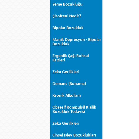
Yeme Bozukluğu
Şizofreni Nedir?
Bipolar Bozukluk
Manik Depresyon - Bipolar
Bozukluk
Ergenlik Çağı Ruhsal
Krizleri
Zeka Gerilikleri
Demans (Bunama)
Kronik Alkolizm
Obsesif Kompulsif Kişilik
Bozukluk Tedavisi
Zeka Gerilikleri
Cinsel İşlev Bozuklukları