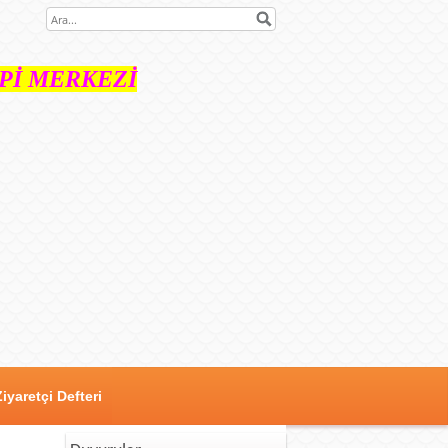
İ MERKEZİ
Ziyaretçi Defteri