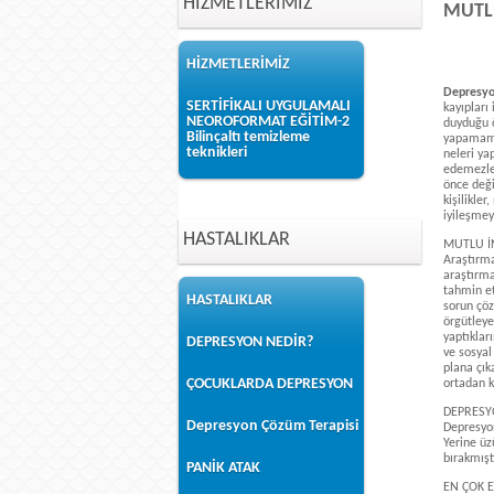
HİZMETLERİMİZ
MUTL
HİZMETLERİMİZ
Depresyon
SERTİFİKALI UYGULAMALI
kayıpları
NEOROFORMAT EĞİTİM-2
duyduğu ö
Bilinçaltı temizleme
yapamamay
teknikleri
neleri ya
edemezler
önce deği
kişilikle
iyileşmeyi
HASTALIKLAR
MUTLU 
Araştırma
araştırma
tahmin et
HASTALIKLAR
sorun çöz
örgütleye
yaptıklar
DEPRESYON NEDİR?
ve sosyal
plana çık
ÇOCUKLARDA DEPRESYON
ortadan k
DEPRESY
Depresyon Çözüm Terapisi
Depresyon
Yerine üz
bırakmıştı
PANİK ATAK
EN ÇOK E