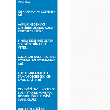
YENİ Biri…
KISKANMAK MI ÖZENMEK
Mİ?
AYRILIK NEDEN ACI
ÇEKTİRİR? ACIDAN NASIL
KURTULABİLİRİZ?
SİHİRLİ DEĞNEĞE GEREK
YOK SÖZLERİN GÜCÜ
YETER
ÇOCUKLAR ANNE- BABA İLE
UYUMALI MI UYUMAMALI
MI?
ÇOCUKLARLA KALİTELİ
ZAMAN GEÇİRMEK İÇİN
OYUN ÇEŞİTLERİ
ÖFKEMİZİ NASIL KONTROL
EDERİZ? ÖFKE KONTROL
BOZUKLUĞU TEDAVİSİ
NASIL OLUR?
RUH GÜZELLİĞİ Mİ