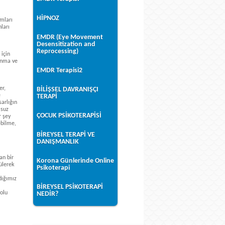
HİPNOZ
amları
ları
EMDR (Eye Movement
Desensitization and
Reprocessing)
 için
yanma ve
EMDR Terapisi2
er,
BİLİŞSEL DAVRANIŞÇI
e
TERAPİ
arlığın
msuz
ÇOCUK PSİKOTERAPİSİ
r şey
ebilme,
BİREYSEL TERAPİ VE
DANIŞMANLIK
an bir
Korona Günlerinde Online
ülerek
Psikoterapi
dığımız
BİREYSEL PSİKOTERAPİ
yolu
NEDİR?