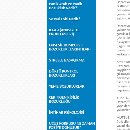
Depresyon
Panik Atak ve Panik
rastlanır
Bozukluk Nedir?
beslenmey
çevresind
saldırır.
Sosyal Fobi Nedir?
Depresyon
KAYGI (ANKSİYETE
yakınır, 
PROBLEMLERİ)
çocuklar 
Çocuklukt
psikiyatr
OBSESİF KOMPULSİF
Çağımızda
BOZUKLUK (TAKINTILAR)
önemli ro
kurtarama
STRESLE BAŞAÇIKMA
KAYIPLAR
Bazı zama
kayıpları
DÜRTÜ KONTROL
çıkamazla
BOZUKLUKLARI
edemeyebi
bastırmay
YEME BOZUKLUKLARI
bir üyesi
depresyon
ÇEKİNGEN KİŞİLİK
TÜKETİCİ
BOZUKLUĞU
Depresif 
yaptıklar
yakınırla
İNTİHAR PSİKOLOJİSİ
MUTSUZ E
Bu kişiler
UÇUŞ KORKUSU NE ZAMAN
yaşadıklar
FOBİYE DÖNÜŞÜR?