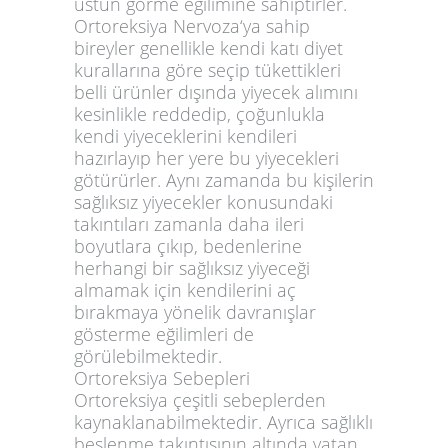
üstün görme eğilimine sahiptirler.
Ortoreksiya Nervoza
‘ya sahip
bireyler genellikle kendi katı diyet
kurallarına göre seçip tükettikleri
belli ürünler dışında yiyecek alımını
kesinlikle reddedip, çoğunlukla
kendi yiyeceklerini kendileri
hazırlayıp her yere bu yiyecekleri
götürürler. Aynı zamanda bu kişilerin
sağlıksız yiyecekler konusundaki
takıntıları zamanla daha ileri
boyutlara çıkıp, bedenlerine
herhangi bir sağlıksız yiyeceği
almamak için kendilerini aç
bırakmaya yönelik davranışlar
gösterme eğilimleri de
görülebilmektedir.
Ortoreksiya Sebepleri
Ortoreksiya
çeşitli sebeplerden
kaynaklanabilmektedir. Ayrıca sağlıklı
beslenme takıntısının altında yatan