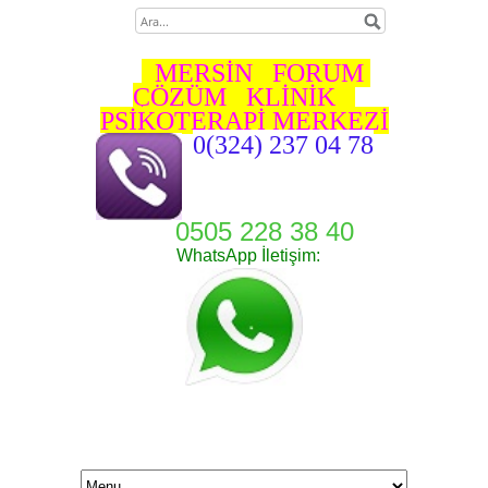
MERSİN FORUM
ÇÖZÜM KLİNİK
PSİKOTERAPİ MERKEZİ
0(324) 237 04 78
0505 228 38 40
WhatsApp İletişim: