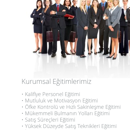
Kurumsal Eğitimlerimiz
• Kalifiye Personel Eğitimi
• Mutluluk ve Motivasyon Eğitimi
• Öfke Kontrolü ve Hızlı Sakinleşme Eğitimi
• Mükemmeli Bulmanın Yolları Eğitimi
• Satış Süreçleri Eğitimi
• Yüksek Düzeyde Satış Teknikleri Eğitimi