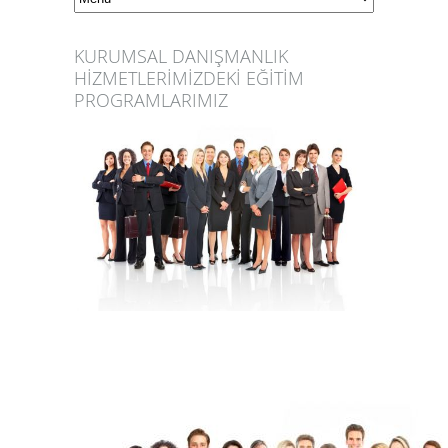
KURUMSAL DANIŞMANLIK
HİZMETLERİMİZDEKİ EĞİTİM
PROGRAMLARIMIZ