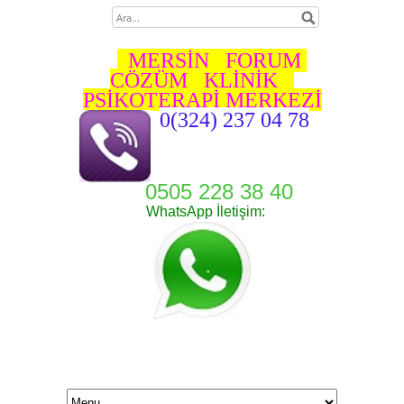
MERSİN FORUM
ÇÖZÜM KLİNİK
PSİKOTERAPİ MERKEZİ
0(324) 237 04 78
0505 228 38 40
WhatsApp İletişim: