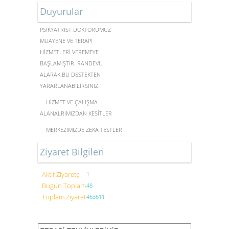
Duyurular
MERKEZİMİZDE UZMAN
PSİKYATRİST DOKTORUMUZ
MUAYENE VE TERAPİ
HİZMETLERİ VEREMEYE
BAŞLAMIŞTIR. RANDEVU
ALARAK BU DESTEKTEN
YARARLANABİLİRSİNİZ.
HİZMET VE ÇALIŞMA
ALANALRIMIZDAN KESİTLER
MERKEZİMİZDE ZEKA TESTLERİ
YAPILMAKTADIR
Ziyaret Bilgileri
Aktif Ziyaretçi
1
FORUM ÇÖZÜM KLİNİK
Bugün Toplam
48
PSİKOTERAPİ DANIŞMANLIK
Toplam Ziyaret
463611
MERKEZİ HİZMET VERMEYE
BAŞLAMIŞTIR.