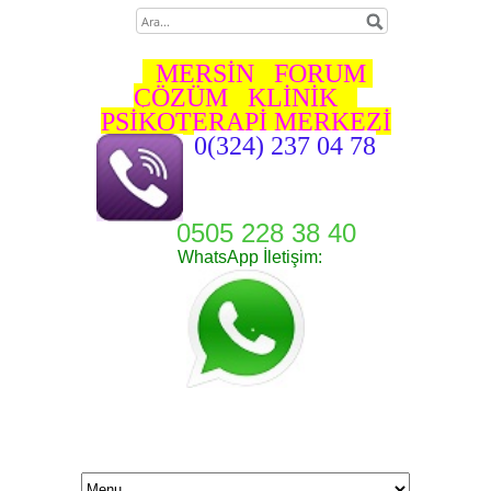
MERSİN FORUM
ÇÖZÜM KLİNİK
PSİKOTERAPİ MERKEZİ
0(324) 237 04 78
0505 228 38 40
WhatsApp İletişim: