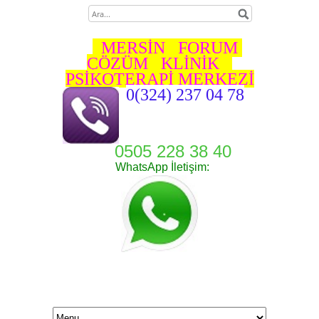
MERSİN FORUM
ÇÖZÜM KLİNİK
PSİKOTERAPİ MERKEZİ
0(324) 237 04 78
0505 228 38 40
WhatsApp İletişim: