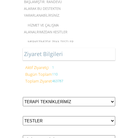
BAŞLAMIŞTIR. RANDEVU
ALARAK BU DESTEKTEN
YARARLANABİLİRSİNİZ.
HİZMET VE ÇALIŞMA
ALANALRIMIZDAN KESİTLER
MERKEZİMİZDE ZEKA TESTLERİ
YAPILMAKTADIR
Ziyaret Bilgileri
Aktif Ziyaretçi
1
Bugün Toplam
110
FORUM ÇÖZÜM KLİNİK
Toplam Ziyaret
463787
PSİKOTERAPİ DANIŞMANLIK
MERKEZİ HİZMET VERMEYE
BAŞLAMIŞTIR.